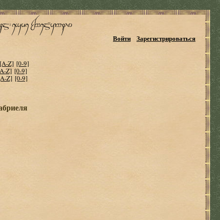
Войти
Зарегистрироваться
[A-Z]
[0-9]
[A-Z]
[0-9]
[A-Z]
[0-9]
абриеля