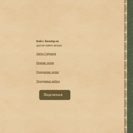
Кейтс Кимберли
другие книги автора:
Ангел Габриеля
Нежная лилия
Прекрасная лилия
Украденные небеса
Поделиться