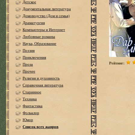
Детское
Документальная литература
Домоводство (Дом и семья)
Драматургия
Компьютеры и Интернет
Любовные романы
Наука, Образование
Поэзия
Приключения
Рейтинг:
Проза
Прочее
Религия и духовность
Справочная литература
Старинное
Техника
Фантастика
Фольклор
Юмор
Список всех жанров