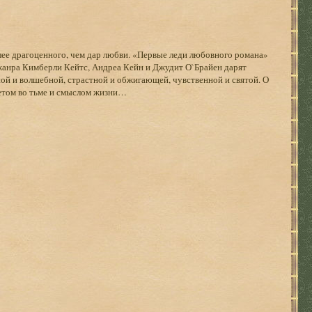
ее драгоценного, чем дар любви. «Первые леди любовного романа»
анра Кимберли Кейтс, Андреа Кейн и Джудит О`Брайен дарят
ой и волшебной, страстной и обжигающей, чувственной и святой. О
ветом во тьме и смыслом жизни…