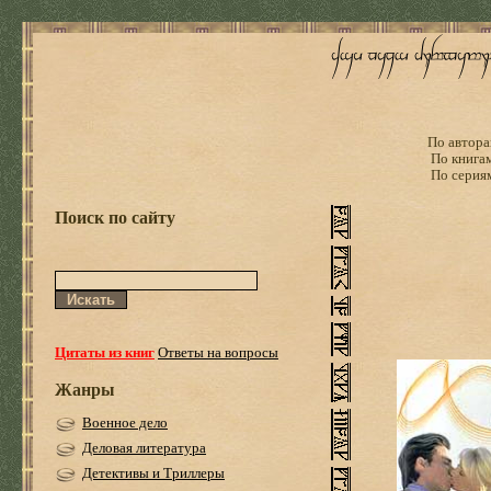
По автора
По книга
По серия
Поиск по сайту
Цитаты из книг
Ответы на вопросы
Жанры
Военное дело
Деловая литература
Детективы и Триллеры