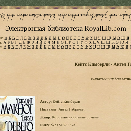
Электронная библиотека RoyalLib.com
м:
А
Б
В
Г
Д
Е
Ж
З
И
Й
К
Л
М
Н
О
П
Р
С
Т
У
Ф
Х
Ц
Ч
Ш
Щ
Ы
Э
Ю
Я
м:
А
Б
В
Г
Д
Е
Ж
З
И
Й
К
Л
М
Н
О
П
Р
С
Т
У
Ф
Х
Ц
Ч
Ш
Щ
Ы
Э
Ю
Я
м:
А
Б
В
Г
Д
Е
Ж
З
И
Й
К
Л
М
Н
О
П
Р
С
Т
У
Ф
Х
Ц
Ч
Ш
Щ
Ы
Э
Ю
Я
Кейтс Кимберли - Ангел Г
скачать книгу бесплатно
Автор:
Кейтс Кимберли
Название:
Ангел Габриеля
Жанр:
Короткие любовные романы
ISBN:
5-237-02686-9