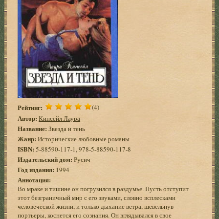
Рейтинг:
(4)
Автор:
Кинсейл Лаура
Название:
Звезда и тень
Жанр:
Исторические любовные романы
ISBN:
5-88590-117-1, 978-5-88590-117-8
Издательский дом:
Русич
Год издания:
1994
Аннотация:
Во мраке и тишине он погрузился в раздумье. Пусть отступит
этот безграничный мир с его звуками, словно всплесками
человеческой жизни, и только дыхание ветра, шевельнув
портьеры, коснется его сознания. Он вглядывался в свое