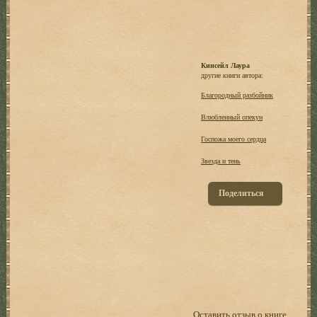
Кинсейл Лаура
другие книги автора:
Благородный разбойник
Влюбленный опекун
Госпожа моего сердца
Звезда и тень
Поделиться
Оставить отзыв о книге