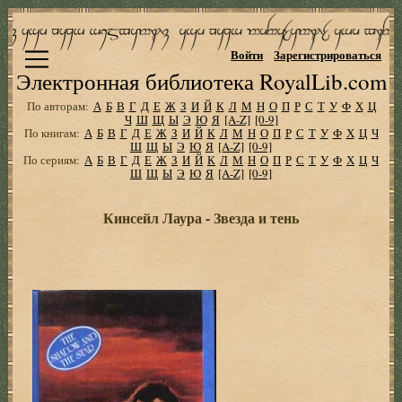
Войти
Зарегистрироваться
Электронная библиотека RoyalLib.com
По авторам:
А
Б
В
Г
Д
Е
Ж
З
И
Й
К
Л
М
Н
О
П
Р
С
Т
У
Ф
Х
Ц
Ч
Ш
Щ
Ы
Э
Ю
Я
[A-Z]
[0-9]
По книгам:
А
Б
В
Г
Д
Е
Ж
З
И
Й
К
Л
М
Н
О
П
Р
С
Т
У
Ф
Х
Ц
Ч
Ш
Щ
Ы
Э
Ю
Я
[A-Z]
[0-9]
По сериям:
А
Б
В
Г
Д
Е
Ж
З
И
Й
К
Л
М
Н
О
П
Р
С
Т
У
Ф
Х
Ц
Ч
Ш
Щ
Ы
Э
Ю
Я
[A-Z]
[0-9]
Кинсейл Лаура - Звезда и тень