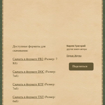
Доступные форматы для
Киреев Гpигоpий
другие книги автора:
скачивания:
Пеpвая Жеpтва
Скачать в формате FB2
(Размер: 7
Кб)
Поделиться
Скачать в формате DOC
(Размер:
7кб)
Скачать в формате RTF
(Размер:
7кб)
Скачать в формате TXT
(Размер:
6кб)