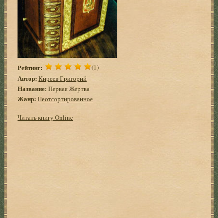
Рейтинг:
(1)
Автор:
Киреев Гpигоpий
Название:
Пеpвая Жеpтва
Жанр:
Неотсортированное
Читать книгу Online