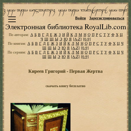
Войти
Зарегистрироваться
Электронная библиотека RoyalLib.com
По авторам:
А
Б
В
Г
Д
Е
Ж
З
И
Й
К
Л
М
Н
О
П
Р
С
Т
У
Ф
Х
Ц
Ч
Ш
Щ
Ы
Э
Ю
Я
[A-Z]
[0-9]
По книгам:
А
Б
В
Г
Д
Е
Ж
З
И
Й
К
Л
М
Н
О
П
Р
С
Т
У
Ф
Х
Ц
Ч
Ш
Щ
Ы
Э
Ю
Я
[A-Z]
[0-9]
По сериям:
А
Б
В
Г
Д
Е
Ж
З
И
Й
К
Л
М
Н
О
П
Р
С
Т
У
Ф
Х
Ц
Ч
Ш
Щ
Ы
Э
Ю
Я
[A-Z]
[0-9]
Киреев Гpигоpий - Пеpвая Жеpтва
скачать книгу бесплатно