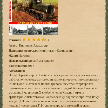
Рейтинг:
(1)
Автор:
Кириндас Александр
Название:
Артиллерийский тягач «Коминтерн»
Жанр:
История
Издательский дом:
Яуза-каталог
Год издания:
2017
Аннотация:
После Первой мировой войны во всех развитых странах начались
работы по переводу артиллерии на механическую тягу, поскольку
конная уже не отвечала новым требованиям транспортировки
противотанковых, зенитных и полевых орудий большей массы и
усиленной мощности.Для обеспечения Красной Армии
артиллерийскими тягачами Харьковскому паровозостроительному
заводу (ХПЗ) поручили на основе и с использованием элементов
ходовой части танка Т-24 спроектировать тяжелый трактор.