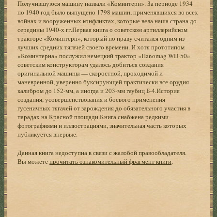
Получившуюся машину назвали «Коминтерн». За периоде 1934
по 1940 год было выпущено 1798 машин, применявшихся во всех
войнах и вооруженных конфликтах, которые вела наша страна до
середины 1940-х гг.Первая книга о советском артиллерийском
тракторе «Коминтерн», который по праву считался одним из
лучших средних тягачей своего времени. И хотя прототипом
«Коминтерна» послужил немецкий трактор «Hanomag WD-50»
советским конструкторам удалось добиться создания
оригинальной машины — скоростной, проходимой и
маневренной, уверенно буксирующей практически все орудия
калибром до 152-мм, а иногда и 203-мм гаубиц Б-4.История
создания, усовершенствования и боевого применения
гусеничных тягачей от зарождения до обязательного участия в
парадах на Красной площади.Книга снабжена редкими
фотографиями и иллюстрациями, значительная часть которых
публикуется впервые.
Данная книга недоступна в связи с жалобой правообладателя.
Вы можете
прочитать ознакомительный фрагмент книги
.