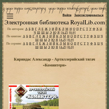
Войти
Зарегистрироваться
Электронная библиотека RoyalLib.com
По авторам:
А
Б
В
Г
Д
Е
Ж
З
И
Й
К
Л
М
Н
О
П
Р
С
Т
У
Ф
Х
Ц
Ч
Ш
Щ
Ы
Э
Ю
Я
[A-Z]
[0-9]
По книгам:
А
Б
В
Г
Д
Е
Ж
З
И
Й
К
Л
М
Н
О
П
Р
С
Т
У
Ф
Х
Ц
Ч
Ш
Щ
Ы
Э
Ю
Я
[A-Z]
[0-9]
По сериям:
А
Б
В
Г
Д
Е
Ж
З
И
Й
К
Л
М
Н
О
П
Р
С
Т
У
Ф
Х
Ц
Ч
Ш
Щ
Ы
Э
Ю
Я
[A-Z]
[0-9]
Кириндас Александр - Артиллерийский тягач
«Коминтерн»