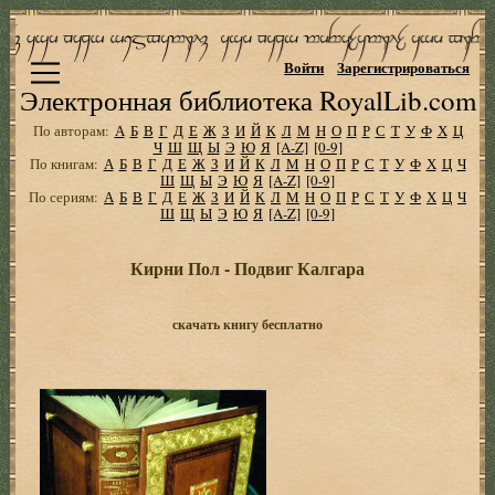
Войти
Зарегистрироваться
Электронная библиотека RoyalLib.com
По авторам:
А
Б
В
Г
Д
Е
Ж
З
И
Й
К
Л
М
Н
О
П
Р
С
Т
У
Ф
Х
Ц
Ч
Ш
Щ
Ы
Э
Ю
Я
[A-Z]
[0-9]
По книгам:
А
Б
В
Г
Д
Е
Ж
З
И
Й
К
Л
М
Н
О
П
Р
С
Т
У
Ф
Х
Ц
Ч
Ш
Щ
Ы
Э
Ю
Я
[A-Z]
[0-9]
По сериям:
А
Б
В
Г
Д
Е
Ж
З
И
Й
К
Л
М
Н
О
П
Р
С
Т
У
Ф
Х
Ц
Ч
Ш
Щ
Ы
Э
Ю
Я
[A-Z]
[0-9]
Кирни Пол - Подвиг Калгара
скачать книгу бесплатно