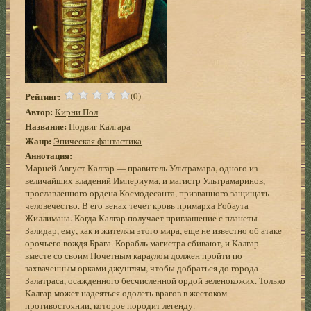
Рейтинг:
(0)
Автор:
Кирни Пол
Название:
Подвиг Калгара
Жанр:
Эпическая фантастика
Аннотация:
Марней Август Калгар — правитель Ультрамара, одного из
величайших владений Империума, и магистр Ультрамаринов,
прославленного ордена Космодесанта, призванного защищать
человечество. В его венах течет кровь примарха Робаута
Жиллимана. Когда Калгар получает приглашение с планеты
Залидар, ему, как и жителям этого мира, еще не известно об атаке
орочьего вождя Брага. Корабль магистра сбивают, и Калгар
вместе со своим Почетным караулом должен пройти по
захваченным орками джунглям, чтобы добраться до города
Залатраса, осажденного бесчисленной ордой зеленокожих. Только
Калгар может надеяться одолеть врагов в жестоком
противостоянии, которое породит легенду.