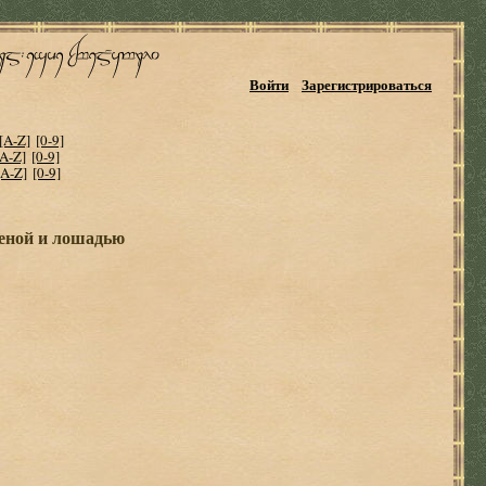
Войти
Зарегистрироваться
[A-Z]
[0-9]
[A-Z]
[0-9]
[A-Z]
[0-9]
женой и лошадью