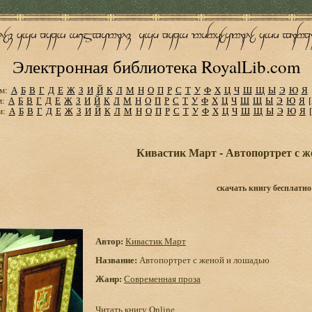
Электронная библиотека RoyalLib.com
м:
А
Б
В
Г
Д
Е
Ж
З
И
Й
К
Л
М
Н
О
П
Р
С
Т
У
Ф
Х
Ц
Ч
Ш
Щ
Ы
Э
Ю
Я
м:
А
Б
В
Г
Д
Е
Ж
З
И
Й
К
Л
М
Н
О
П
Р
С
Т
У
Ф
Х
Ц
Ч
Ш
Щ
Ы
Э
Ю
Я
м:
А
Б
В
Г
Д
Е
Ж
З
И
Й
К
Л
М
Н
О
П
Р
С
Т
У
Ф
Х
Ц
Ч
Ш
Щ
Ы
Э
Ю
Я
Кивастик Март - Автопортрет с 
скачать книгу бесплатно
Автор:
Кивастик Март
Название:
Автопортрет с женой и лошадью
Жанр:
Современная проза
Читать книгу Online