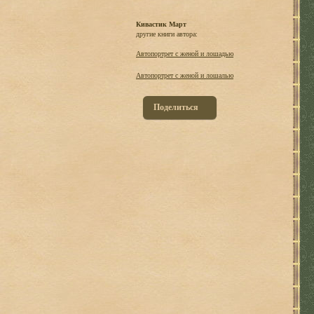
Кивастик Март
другие книги автора:
Автопортрет с женой и лошадью
Автопортрет с женой и лошалью
Поделиться