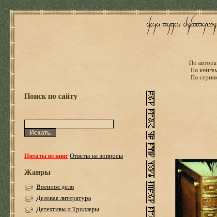
По автора
По книга
По серия
Поиск по сайту
Цитаты из книг
Ответы на вопросы
Жанры
Военное дело
Деловая литература
Детективы и Триллеры