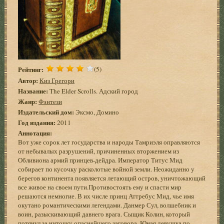
Рейтинг:
(5)
Автор:
Киз Грегори
Название:
The Elder Scrolls. Адский город
Жанр:
Фэнтези
Издательский дом:
Эксмо, Домино
Год издания:
2011
Аннотация:
Вот уже сорок лет государства и народы Тамриэля оправляются
от небывалых разрушений, причиненных вторжением из
Обливиона армий принцев-дейдра. Император Титус Мид
собирает по кусочку расколотые войной земли. Неожиданно у
берегов континента появляется летающий остров, уничтожающий
все живое на своем пути.Противостоять ему и спасти мир
решаются немногие. В их числе принц Аттребус Мид, чье имя
окутано романтическими легендами. Данмер Сул, волшебник и
воин, разыскивающий давнего врага. Сыщик Колин, который
потянул за ниточку опаснейшего заговора. Юная девушка по