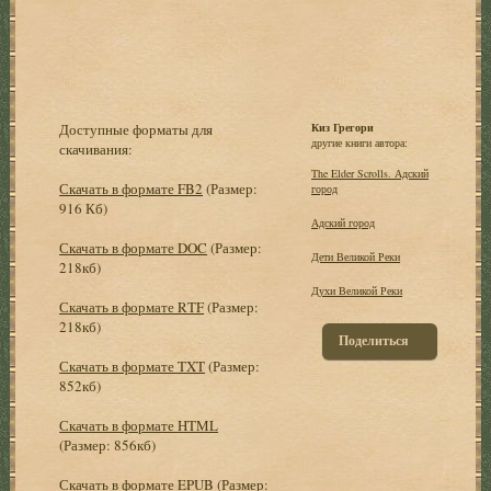
Доступные форматы для
Киз Грегори
другие книги автора:
скачивания:
The Elder Scrolls. Адский
Скачать в формате FB2
(Размер:
город
916 Кб)
Адский город
Скачать в формате DOC
(Размер:
Дети Великой Реки
218кб)
Духи Великой Реки
Скачать в формате RTF
(Размер:
218кб)
Поделиться
Скачать в формате TXT
(Размер:
852кб)
Скачать в формате HTML
(Размер: 856кб)
Скачать в формате EPUB
(Размер: