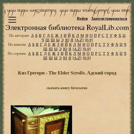
Войти
Зарегистрироваться
Электронная библиотека RoyalLib.com
По авторам:
А
Б
В
Г
Д
Е
Ж
З
И
Й
К
Л
М
Н
О
П
Р
С
Т
У
Ф
Х
Ц
Ч
Ш
Щ
Ы
Э
Ю
Я
[A-Z]
[0-9]
По книгам:
А
Б
В
Г
Д
Е
Ж
З
И
Й
К
Л
М
Н
О
П
Р
С
Т
У
Ф
Х
Ц
Ч
Ш
Щ
Ы
Э
Ю
Я
[A-Z]
[0-9]
По сериям:
А
Б
В
Г
Д
Е
Ж
З
И
Й
К
Л
М
Н
О
П
Р
С
Т
У
Ф
Х
Ц
Ч
Ш
Щ
Ы
Э
Ю
Я
[A-Z]
[0-9]
Киз Грегори - The Elder Scrolls. Адский город
скачать книгу бесплатно