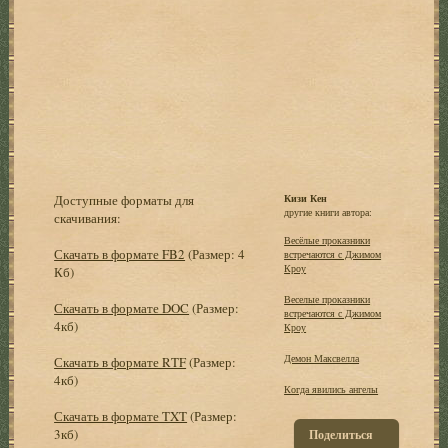
Доступные форматы для
Кизи Кен
другие книги автора:
скачивания:
Весёлые проказники
Скачать в формате FB2
(Размер: 4
встречаются с Джимом
Кроу
Кб)
Веселые проказники
Скачать в формате DOC
(Размер:
встречаются с Джимом
4кб)
Кроу
Демон Максвелла
Скачать в формате RTF
(Размер:
4кб)
Когда явились ангелы
Скачать в формате TXT
(Размер:
3кб)
Поделиться