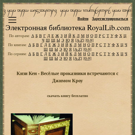
Войти
Зарегистрироваться
Электронная библиотека RoyalLib.com
По авторам:
А
Б
В
Г
Д
Е
Ж
З
И
Й
К
Л
М
Н
О
П
Р
С
Т
У
Ф
Х
Ц
Ч
Ш
Щ
Ы
Э
Ю
Я
[A-Z]
[0-9]
По книгам:
А
Б
В
Г
Д
Е
Ж
З
И
Й
К
Л
М
Н
О
П
Р
С
Т
У
Ф
Х
Ц
Ч
Ш
Щ
Ы
Э
Ю
Я
[A-Z]
[0-9]
По сериям:
А
Б
В
Г
Д
Е
Ж
З
И
Й
К
Л
М
Н
О
П
Р
С
Т
У
Ф
Х
Ц
Ч
Ш
Щ
Ы
Э
Ю
Я
[A-Z]
[0-9]
Кизи Кен - Весёлые проказники встречаются с
Джимом Кроу
скачать книгу бесплатно