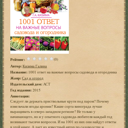
Рейтинг:
(0)
Автор:
Кизима Галина
Название:
1001 ответ на важные вопросы садовода и огородника
Жанр:
Сад и огород
Издательский дом:
АСТ
Год издания:
2015
Аннотация:
Следует ли держать приствольные круги под паром? Почему
измельчали ягоды аронии? Какие сорта винограда лучше
выращивать в северо-западном регионе? Не только у
начинающего, но и у опытного садовода-любителя каждый год
возникают тысячи вопросов. И на 1001 из них они найдут ответы
в этой книге. А дает их известный автор по садоводству и