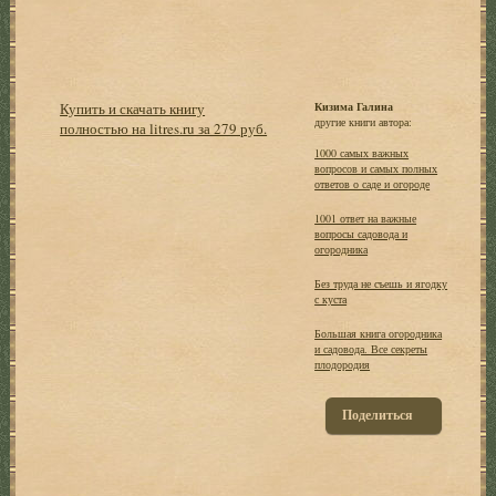
Купить и скачать книгу
Кизима Галина
другие книги автора:
полностью на litres.ru за 279 руб.
1000 самых важных
вопросов и самых полных
ответов о саде и огороде
1001 ответ на важные
вопросы садовода и
огородника
Без труда не съешь и ягодку
с куста
Большая книга огородника
и садовода. Все секреты
плодородия
Поделиться