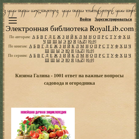
Войти
Зарегистрироваться
Электронная библиотека RoyalLib.com
По авторам:
А
Б
В
Г
Д
Е
Ж
З
И
Й
К
Л
М
Н
О
П
Р
С
Т
У
Ф
Х
Ц
Ч
Ш
Щ
Ы
Э
Ю
Я
[A-Z]
[0-9]
По книгам:
А
Б
В
Г
Д
Е
Ж
З
И
Й
К
Л
М
Н
О
П
Р
С
Т
У
Ф
Х
Ц
Ч
Ш
Щ
Ы
Э
Ю
Я
[A-Z]
[0-9]
По сериям:
А
Б
В
Г
Д
Е
Ж
З
И
Й
К
Л
М
Н
О
П
Р
С
Т
У
Ф
Х
Ц
Ч
Ш
Щ
Ы
Э
Ю
Я
[A-Z]
[0-9]
Кизима Галина - 1001 ответ на важные вопросы
садовода и огородника