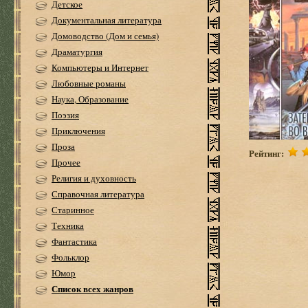
Детское
Документальная литература
Домоводство (Дом и семья)
Драматургия
Компьютеры и Интернет
Любовные романы
Наука, Образование
Поэзия
Приключения
Проза
Рейтинг:
Прочее
Религия и духовность
Справочная литература
Старинное
Техника
Фантастика
Фольклор
Юмор
Список всех жанров