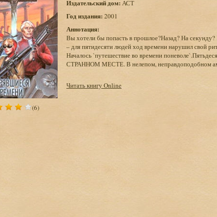
Издательский дом:
АСТ
Год издания:
2001
Аннотация:
Вы хотели бы попасть в прошлое?Назад? На секунду?
– для пятидесяти людей ход времени нарушил свой рит
Началось `путешествие во времени поневоле`.Пятьдес
СТРАННОМ МЕСТЕ. В нелепом, неправдоподобном амфи
Читать книгу Online
(6)