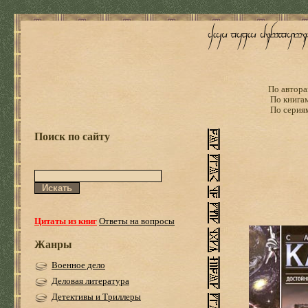
По автора
По книга
По серия
Поиск по сайту
Цитаты из книг
Ответы на вопросы
Жанры
Военное дело
Деловая литература
Детективы и Триллеры