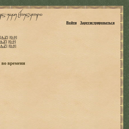
Войти
Зарегистрироваться
[A-Z]
[0-9]
[A-Z]
[0-9]
[A-Z]
[0-9]
 во времени