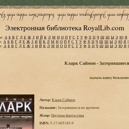
Электронная библиотека RoyalLib.com
м:
А
Б
В
Г
Д
Е
Ж
З
И
Й
К
Л
М
Н
О
П
Р
С
Т
У
Ф
Х
Ц
Ч
Ш
Щ
Ы
Э
Ю
Я
м:
А
Б
В
Г
Д
Е
Ж
З
И
Й
К
Л
М
Н
О
П
Р
С
Т
У
Ф
Х
Ц
Ч
Ш
Щ
Ы
Э
Ю
Я
м:
А
Б
В
Г
Д
Е
Ж
З
И
Й
К
Л
М
Н
О
П
Р
С
Т
У
Ф
Х
Ц
Ч
Ш
Щ
Ы
Э
Ю
Я
Кларк Саймон - Затерявшиеся
скачать книгу бесплатно
Автор:
Кларк Саймон
Название:
Затерявшиеся во времени
Жанр:
Научная фантастика
ISBN:
5-17-005185-9