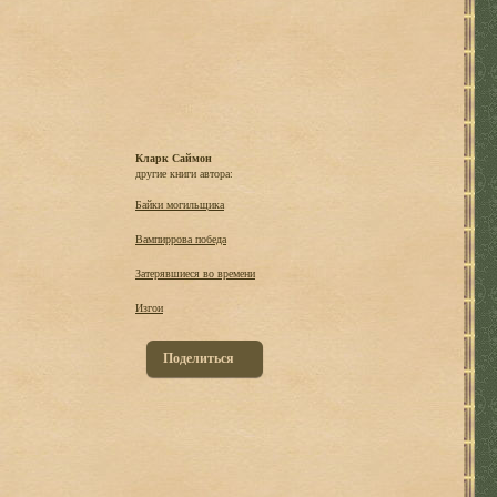
Кларк Саймон
другие книги автора:
Байки могильщика
Вампиррова победа
Затерявшиеся во времени
Изгои
Поделиться