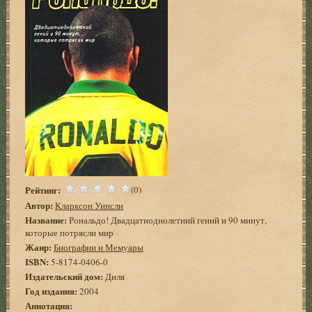
Рейтинг:
(0)
Автор:
Кларксон Уинсли
Название:
Рональдо! Двадцатиоднолетний гений и 90 минут,
которые потрясли мир
Жанр:
Биографии и Мемуары
ISBN:
5-8174-0406-0
Издательский дом:
Диля
Год издания:
2004
Аннотация: