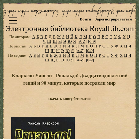
Войти
Зарегистрироваться
Электронная библиотека RoyalLib.com
По авторам:
А
Б
В
Г
Д
Е
Ж
З
И
Й
К
Л
М
Н
О
П
Р
С
Т
У
Ф
Х
Ц
Ч
Ш
Щ
Ы
Э
Ю
Я
[A-Z]
[0-9]
По книгам:
А
Б
В
Г
Д
Е
Ж
З
И
Й
К
Л
М
Н
О
П
Р
С
Т
У
Ф
Х
Ц
Ч
Ш
Щ
Ы
Э
Ю
Я
[A-Z]
[0-9]
По сериям:
А
Б
В
Г
Д
Е
Ж
З
И
Й
К
Л
М
Н
О
П
Р
С
Т
У
Ф
Х
Ц
Ч
Ш
Щ
Ы
Э
Ю
Я
[A-Z]
[0-9]
Кларксон Уинсли - Рональдо! Двадцатиоднолетний
гений и 90 минут, которые потрясли мир
скачать книгу бесплатно