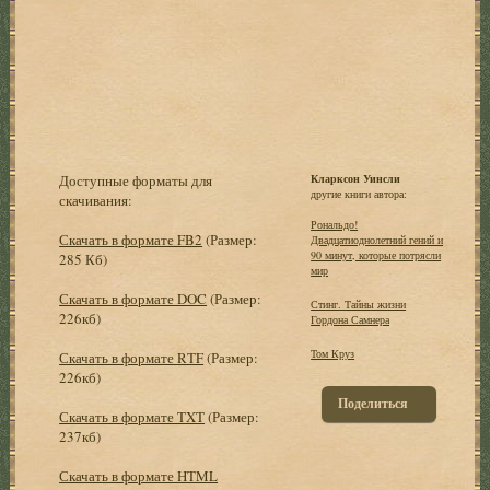
Доступные форматы для
Кларксон Уинсли
другие книги автора:
скачивания:
Рональдо!
Скачать в формате FB2
(Размер:
Двадцатиоднолетний гений и
90 минут, которые потрясли
285 Кб)
мир
Скачать в формате DOC
(Размер:
Стинг. Тайны жизни
226кб)
Гордона Самнера
Том Круз
Скачать в формате RTF
(Размер:
226кб)
Поделиться
Скачать в формате TXT
(Размер:
237кб)
Скачать в формате HTML