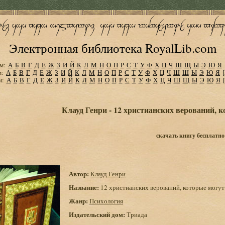
Электронная библиотека RoyalLib.com
м:
А
Б
В
Г
Д
Е
Ж
З
И
Й
К
Л
М
Н
О
П
Р
С
Т
У
Ф
Х
Ц
Ч
Ш
Щ
Ы
Э
Ю
Я
м:
А
Б
В
Г
Д
Е
Ж
З
И
Й
К
Л
М
Н
О
П
Р
С
Т
У
Ф
Х
Ц
Ч
Ш
Щ
Ы
Э
Ю
Я
м:
А
Б
В
Г
Д
Е
Ж
З
И
Й
К
Л
М
Н
О
П
Р
С
Т
У
Ф
Х
Ц
Ч
Ш
Щ
Ы
Э
Ю
Я
Клауд Генри - 12 христианских верований, к
скачать книгу бесплатно
Автор:
Клауд Генри
Название:
12 христианских верований, которые могут 
Жанр:
Психология
Издательский дом:
Триада