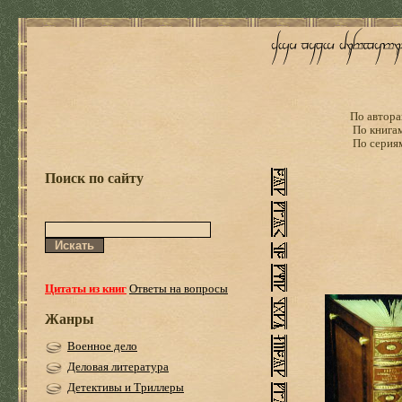
По автора
По книга
По серия
Поиск по сайту
Цитаты из книг
Ответы на вопросы
Жанры
Военное дело
Деловая литература
Детективы и Триллеры