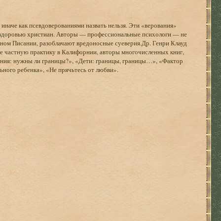
иначе как псевдоверованиями назвать нельзя. Эти «верования»
здоровью христиан. Авторы — профессиональные психологи — не
нном Писании, разоблачают вредоносные суеверия.Др. Генри Клауд
е частную практику в Калифорнии, авторы многочисленных книг,
ания: нужны ли границы?», «Дети: границы, границы…», «Фактор
ьного ребенка», «Не прячьтесь от любви».