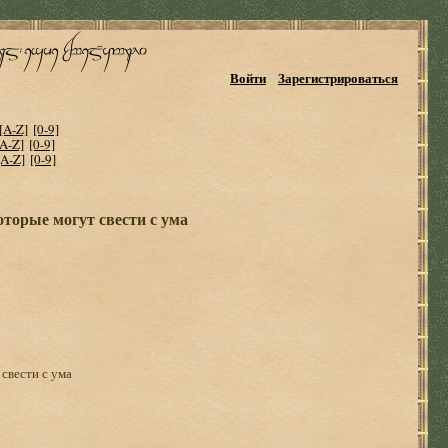
Войти
Зарегистрироваться
[A-Z]
[0-9]
[A-Z]
[0-9]
[A-Z]
[0-9]
оторые могут свести с ума
свести с ума