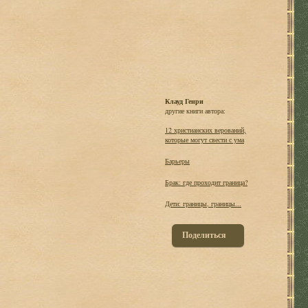
Клауд Генри
другие книги автора:
12 христианских верований,
которые могут свести с ума
Барьеры
Брак: где проходит граница?
Дети: границы, границы...
Поделиться