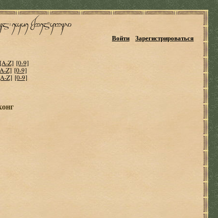
Войти
Зарегистрироваться
[A-Z]
[0-9]
[A-Z]
[0-9]
[A-Z]
[0-9]
конг