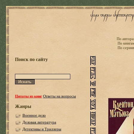
По автора
По книга
По серия
Поиск по сайту
Цитаты из книг
Ответы на вопросы
Жанры
Военное дело
Деловая литература
Детективы и Триллеры