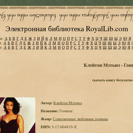
Электронная библиотека RoyalLib.com
м:
А
Б
В
Г
Д
Е
Ж
З
И
Й
К
Л
М
Н
О
П
Р
С
Т
У
Ф
Х
Ц
Ч
Ш
Щ
Ы
Э
Ю
Я
м:
А
Б
В
Г
Д
Е
Ж
З
И
Й
К
Л
М
Н
О
П
Р
С
Т
У
Ф
Х
Ц
Ч
Ш
Щ
Ы
Э
Ю
Я
м:
А
Б
В
Г
Д
Е
Ж
З
И
Й
К
Л
М
Н
О
П
Р
С
Т
У
Ф
Х
Ц
Ч
Ш
Щ
Ы
Э
Ю
Я
Клейтон Мэтьюз - Гон
скачать книгу бесплатно
Автор:
Клейтон Мэтьюз
Название:
Гонконг
Жанр:
Современные любовные романы
ISBN:
5-17-004819-Х