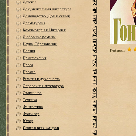
Детское
Документальная литература
Домоводство (Дом и семья)
Драматургия
Компьютеры и Интернет
Любовные романы
Наука, Образование
Рейтинг:
Поэзия
Приключения
Проза
Прочее
Религия и духовность
Справочная литература
Старинное
Техника
Фантастика
Фольклор
Юмор
Список всех жанров