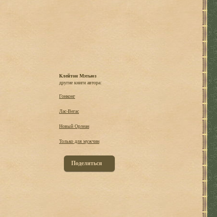
Клейтон Мэтьюз
другие книги автора:
Гонконг
Лас-Вегас
Новый Орлеан
Только для мужчин
Поделиться