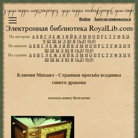
Войти
Зарегистрироваться
Электронная библиотека RoyalLib.com
По авторам:
А
Б
В
Г
Д
Е
Ж
З
И
Й
К
Л
М
Н
О
П
Р
С
Т
У
Ф
Х
Ц
Ч
Ш
Щ
Ы
Э
Ю
Я
[A-Z]
[0-9]
По книгам:
А
Б
В
Г
Д
Е
Ж
З
И
Й
К
Л
М
Н
О
П
Р
С
Т
У
Ф
Х
Ц
Ч
Ш
Щ
Ы
Э
Ю
Я
[A-Z]
[0-9]
По сериям:
А
Б
В
Г
Д
Е
Ж
З
И
Й
К
Л
М
Н
О
П
Р
С
Т
У
Ф
Х
Ц
Ч
Ш
Щ
Ы
Э
Ю
Я
[A-Z]
[0-9]
Климин Михаил - Странная просьба всадника
синего дракона
скачать книгу бесплатно