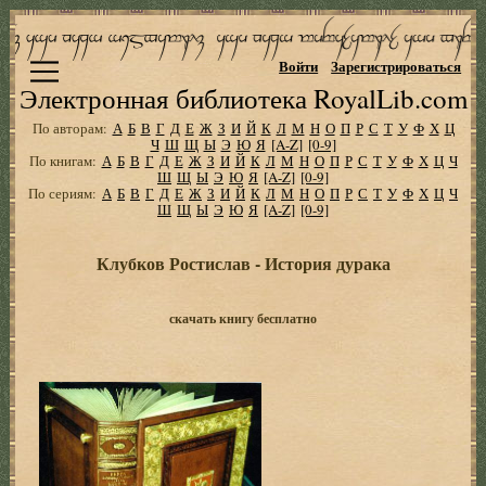
Войти
Зарегистрироваться
Электронная библиотека RoyalLib.com
По авторам:
А
Б
В
Г
Д
Е
Ж
З
И
Й
К
Л
М
Н
О
П
Р
С
Т
У
Ф
Х
Ц
Ч
Ш
Щ
Ы
Э
Ю
Я
[A-Z]
[0-9]
По книгам:
А
Б
В
Г
Д
Е
Ж
З
И
Й
К
Л
М
Н
О
П
Р
С
Т
У
Ф
Х
Ц
Ч
Ш
Щ
Ы
Э
Ю
Я
[A-Z]
[0-9]
По сериям:
А
Б
В
Г
Д
Е
Ж
З
И
Й
К
Л
М
Н
О
П
Р
С
Т
У
Ф
Х
Ц
Ч
Ш
Щ
Ы
Э
Ю
Я
[A-Z]
[0-9]
Клубков Ростислав - История дурака
скачать книгу бесплатно