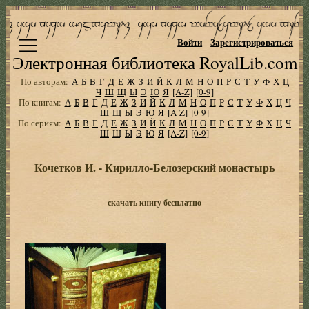
Войти
Зарегистрироваться
Электронная библиотека RoyalLib.com
По авторам:
А
Б
В
Г
Д
Е
Ж
З
И
Й
К
Л
М
Н
О
П
Р
С
Т
У
Ф
Х
Ц
Ч
Ш
Щ
Ы
Э
Ю
Я
[A-Z]
[0-9]
По книгам:
А
Б
В
Г
Д
Е
Ж
З
И
Й
К
Л
М
Н
О
П
Р
С
Т
У
Ф
Х
Ц
Ч
Ш
Щ
Ы
Э
Ю
Я
[A-Z]
[0-9]
По сериям:
А
Б
В
Г
Д
Е
Ж
З
И
Й
К
Л
М
Н
О
П
Р
С
Т
У
Ф
Х
Ц
Ч
Ш
Щ
Ы
Э
Ю
Я
[A-Z]
[0-9]
Кочетков И. - Кирилло-Белозерский монастырь
скачать книгу бесплатно