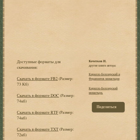
Доступные форматы для
Кочетков И.
другие книги автора:
скачивания:
Кирилло-Белозерский и
Скачать в формате FB2
(Размер:
Ферапонтов монастыри
73 Кб)
Кирилло-Белозерский
монастырь
Скачать в формате DOC
(Размер:
74кб)
Поделиться
Скачать в формате RTF
(Размер:
74кб)
Скачать в формате TXT
(Размер:
72кб)