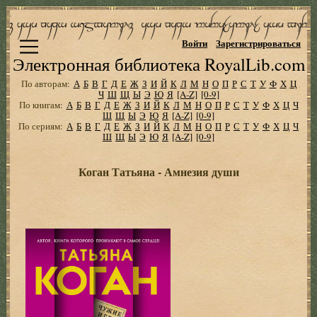
Войти
Зарегистрироваться
Электронная библиотека RoyalLib.com
По авторам:
А
Б
В
Г
Д
Е
Ж
З
И
Й
К
Л
М
Н
О
П
Р
С
Т
У
Ф
Х
Ц
Ч
Ш
Щ
Ы
Э
Ю
Я
[A-Z]
[0-9]
По книгам:
А
Б
В
Г
Д
Е
Ж
З
И
Й
К
Л
М
Н
О
П
Р
С
Т
У
Ф
Х
Ц
Ч
Ш
Щ
Ы
Э
Ю
Я
[A-Z]
[0-9]
По сериям:
А
Б
В
Г
Д
Е
Ж
З
И
Й
К
Л
М
Н
О
П
Р
С
Т
У
Ф
Х
Ц
Ч
Ш
Щ
Ы
Э
Ю
Я
[A-Z]
[0-9]
Коган Татьяна - Амнезия души