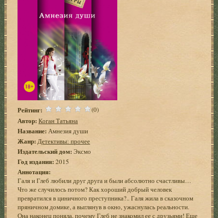
Рейтинг:
(0)
Автор:
Коган Татьяна
Название:
Амнезия души
Жанр:
Детективы: прочее
Издательский дом:
Эксмо
Год издания:
2015
Аннотация:
Галя и Глеб любили друг друга и были абсолютно счастливы…
Что же случилось потом? Как хороший добрый человек
превратился в циничного преступника?.. Галя жила в сказочном
пряничном домике, а выглянув в окно, ужаснулась реальности.
Она наконец поняла, почему Глеб не знакомил ее с друзьями! Еще