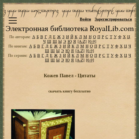
Войти
Зарегистрироваться
Электронная библиотека RoyalLib.com
По авторам:
А
Б
В
Г
Д
Е
Ж
З
И
Й
К
Л
М
Н
О
П
Р
С
Т
У
Ф
Х
Ц
Ч
Ш
Щ
Ы
Э
Ю
Я
[A-Z]
[0-9]
По книгам:
А
Б
В
Г
Д
Е
Ж
З
И
Й
К
Л
М
Н
О
П
Р
С
Т
У
Ф
Х
Ц
Ч
Ш
Щ
Ы
Э
Ю
Я
[A-Z]
[0-9]
По сериям:
А
Б
В
Г
Д
Е
Ж
З
И
Й
К
Л
М
Н
О
П
Р
С
Т
У
Ф
Х
Ц
Ч
Ш
Щ
Ы
Э
Ю
Я
[A-Z]
[0-9]
Кожев Павел - Цитаты
скачать книгу бесплатно