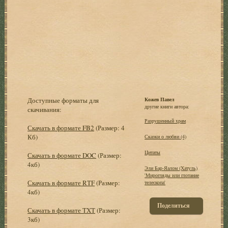
Доступные форматы для
Кожев Павел
другие книги автора:
скачивания:
Разpyшенный xpам
Скачать в формате FB2
(Размер: 4
Кб)
Сказки о любви (4)
Цитаты
Скачать в формате DOC
(Размер:
4кб)
Эли Бар-Яалом (Хатуль)
'Мирогляды или глотание
Скачать в формате RTF
(Размер:
телескопа'
4кб)
Поделиться
Скачать в формате TXT
(Размер:
3кб)