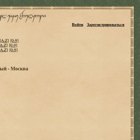
Войти
Зарегистрироваться
[A-Z]
[0-9]
[A-Z]
[0-9]
[A-Z]
[0-9]
ый - Москва