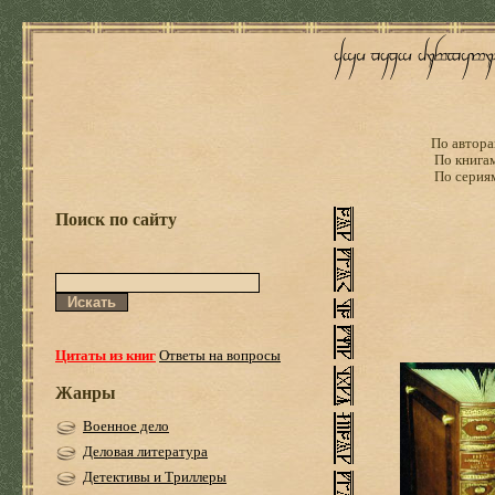
По автора
По книга
По серия
Поиск по сайту
Цитаты из книг
Ответы на вопросы
Жанры
Военное дело
Деловая литература
Детективы и Триллеры