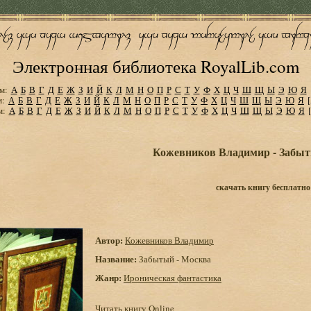
Электронная библиотека RoyalLib.com
м:
А
Б
В
Г
Д
Е
Ж
З
И
Й
К
Л
М
Н
О
П
Р
С
Т
У
Ф
Х
Ц
Ч
Ш
Щ
Ы
Э
Ю
Я
м:
А
Б
В
Г
Д
Е
Ж
З
И
Й
К
Л
М
Н
О
П
Р
С
Т
У
Ф
Х
Ц
Ч
Ш
Щ
Ы
Э
Ю
Я
м:
А
Б
В
Г
Д
Е
Ж
З
И
Й
К
Л
М
Н
О
П
Р
С
Т
У
Ф
Х
Ц
Ч
Ш
Щ
Ы
Э
Ю
Я
Кожевников Владимир - Забыт
скачать книгу бесплатно
Автор:
Кожевников Владимир
Название:
Забытый - Москва
Жанр:
Ироническая фантастика
Читать книгу Online