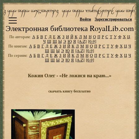
Войти
Зарегистрироваться
Электронная библиотека RoyalLib.com
По авторам:
А
Б
В
Г
Д
Е
Ж
З
И
Й
К
Л
М
Н
О
П
Р
С
Т
У
Ф
Х
Ц
Ч
Ш
Щ
Ы
Э
Ю
Я
[A-Z]
[0-9]
По книгам:
А
Б
В
Г
Д
Е
Ж
З
И
Й
К
Л
М
Н
О
П
Р
С
Т
У
Ф
Х
Ц
Ч
Ш
Щ
Ы
Э
Ю
Я
[A-Z]
[0-9]
По сериям:
А
Б
В
Г
Д
Е
Ж
З
И
Й
К
Л
М
Н
О
П
Р
С
Т
У
Ф
Х
Ц
Ч
Ш
Щ
Ы
Э
Ю
Я
[A-Z]
[0-9]
Кожин Олег - «Не ложися на краю...»
скачать книгу бесплатно