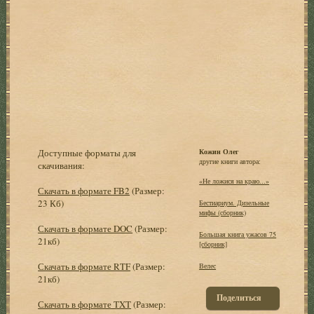
Доступные форматы для
Кожин Олег
другие книги автора:
скачивания:
«Не ложися на краю...»
Скачать в формате FB2
(Размер:
23 Кб)
Бестиариум. Дизельные
мифы (сборник)
Скачать в формате DOC
(Размер:
Большая книга ужасов 75
21кб)
[сборник]
Скачать в формате RTF
(Размер:
Велес
21кб)
Поделиться
Скачать в формате TXT
(Размер: