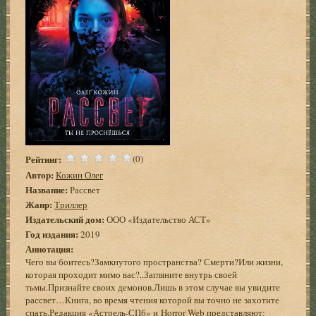
Рейтинг:
(0)
Автор:
Кожин Олег
Название:
Рассвет
Жанр:
Триллер
Издательский дом:
ООО «Издательство АСТ»
Год издания:
2019
Аннотация:
Чего вы боитесь?Замкнутого пространства? Смерти?Или жизни,
которая проходит мимо вас?..Загляните внутрь своей
тьмы.Признайте своих демонов.Лишь в этом случае вы увидите
рассвет…Книга, во время чтения которой вы точно не захотите
спать.Редакция «Астрель-СПб» и Horror Web представляют: