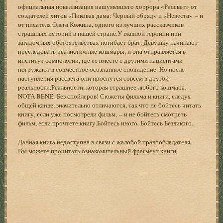
официальная новеллизация нашумевшего хоррора «Рассвет» от
создателей хитов «Пиковая дама: Черный обряд» и «Невеста» – и
от писателя Олега Кожина, одного из лучших рассказчиков
страшных историй в нашей стране.У главной героини при
загадочных обстоятельствах погибает брат. Девушку начинают
преследовать реалистичные кошмары, и она отправляется в
институт сомнологии, где ее вместе с другими пациентами
погружают в совместное осознанное сновидение. Но после
наступления рассвета они проснутся совсем в другой
реальности.Реальности, которая страшнее любого кошмара…
NOTA BENE: Без спойлеров! Сюжеты фильма и книги, следуя
общей канве, значительно отличаются, так что не бойтесь читать
книгу, если уже посмотрели фильм, – и не бойтесь смотреть
фильм, если прочтете книгу.Бойтесь иного. Бойтесь Безликого.
Данная книга недоступна в связи с жалобой правообладателя.
Вы можете
прочитать ознакомительный фрагмент книги
.