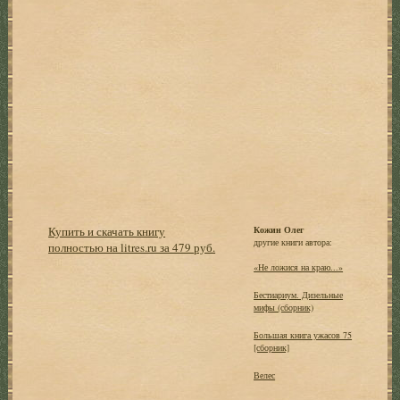
Купить и скачать книгу
Кожин Олег
другие книги автора:
полностью на litres.ru за 479 руб.
«Не ложися на краю...»
Бестиариум. Дизельные
мифы (сборник)
Большая книга ужасов 75
[сборник]
Велес