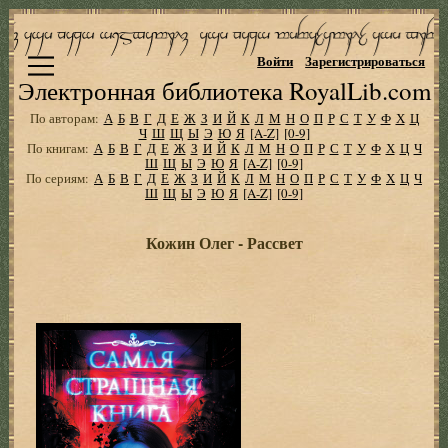
Войти
Зарегистрироваться
Электронная библиотека RoyalLib.com
По авторам:
А
Б
В
Г
Д
Е
Ж
З
И
Й
К
Л
М
Н
О
П
Р
С
Т
У
Ф
Х
Ц
Ч
Ш
Щ
Ы
Э
Ю
Я
[A-Z]
[0-9]
По книгам:
А
Б
В
Г
Д
Е
Ж
З
И
Й
К
Л
М
Н
О
П
Р
С
Т
У
Ф
Х
Ц
Ч
Ш
Щ
Ы
Э
Ю
Я
[A-Z]
[0-9]
По сериям:
А
Б
В
Г
Д
Е
Ж
З
И
Й
К
Л
М
Н
О
П
Р
С
Т
У
Ф
Х
Ц
Ч
Ш
Щ
Ы
Э
Ю
Я
[A-Z]
[0-9]
Кожин Олег - Рассвет