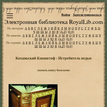
Войти
Зарегистрироваться
Электронная библиотека RoyalLib.com
По авторам:
А
Б
В
Г
Д
Е
Ж
З
И
Й
К
Л
М
Н
О
П
Р
С
Т
У
Ф
Х
Ц
Ч
Ш
Щ
Ы
Э
Ю
Я
[A-Z]
[0-9]
По книгам:
А
Б
В
Г
Д
Е
Ж
З
И
Й
К
Л
М
Н
О
П
Р
С
Т
У
Ф
Х
Ц
Ч
Ш
Щ
Ы
Э
Ю
Я
[A-Z]
[0-9]
По сериям:
А
Б
В
Г
Д
Е
Ж
З
И
Й
К
Л
М
Н
О
П
Р
С
Т
У
Ф
Х
Ц
Ч
Ш
Щ
Ы
Э
Ю
Я
[A-Z]
[0-9]
Коханьский Кшиштоф - Истребитель ведьм
скачать книгу бесплатно