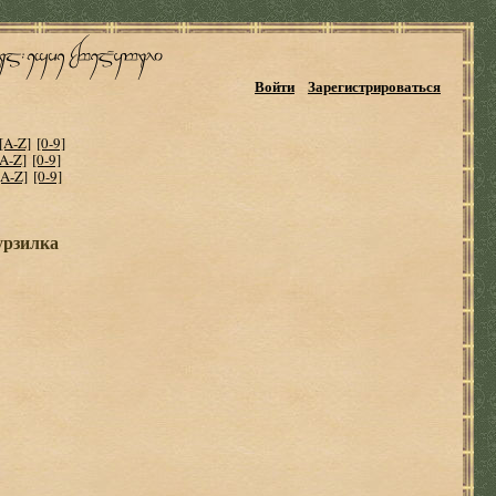
Войти
Зарегистрироваться
[A-Z]
[0-9]
[A-Z]
[0-9]
[A-Z]
[0-9]
урзилка