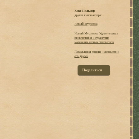
Кокс Пальмер
другие книги автора:
Новый Мурзилка
Новый Мурзилка. Удивительные
приключения и странствия
маленьких лесных человечков
Похождения принца Флоримеля и
его друзей
Поделиться