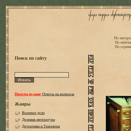
По автора
По книга
По серия
Поиск по сайту
Цитаты из книг
Ответы на вопросы
Жанры
Военное дело
Деловая литература
Детективы и Триллеры