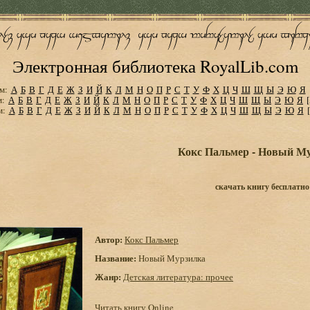
Электронная библиотека RoyalLib.com
м:
А
Б
В
Г
Д
Е
Ж
З
И
Й
К
Л
М
Н
О
П
Р
С
Т
У
Ф
Х
Ц
Ч
Ш
Щ
Ы
Э
Ю
Я
м:
А
Б
В
Г
Д
Е
Ж
З
И
Й
К
Л
М
Н
О
П
Р
С
Т
У
Ф
Х
Ц
Ч
Ш
Щ
Ы
Э
Ю
Я
м:
А
Б
В
Г
Д
Е
Ж
З
И
Й
К
Л
М
Н
О
П
Р
С
Т
У
Ф
Х
Ц
Ч
Ш
Щ
Ы
Э
Ю
Я
Кокс Пальмер - Новый М
скачать книгу бесплатно
Автор:
Кокс Пальмер
Название:
Новый Мурзилка
Жанр:
Детская литература: прочее
Читать книгу Online