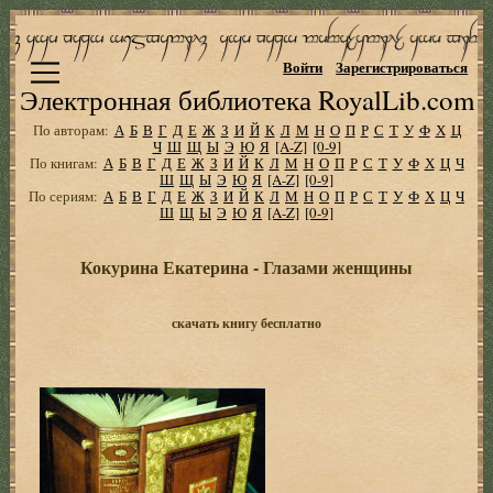
Войти
Зарегистрироваться
Электронная библиотека RoyalLib.com
По авторам:
А
Б
В
Г
Д
Е
Ж
З
И
Й
К
Л
М
Н
О
П
Р
С
Т
У
Ф
Х
Ц
Ч
Ш
Щ
Ы
Э
Ю
Я
[A-Z]
[0-9]
По книгам:
А
Б
В
Г
Д
Е
Ж
З
И
Й
К
Л
М
Н
О
П
Р
С
Т
У
Ф
Х
Ц
Ч
Ш
Щ
Ы
Э
Ю
Я
[A-Z]
[0-9]
По сериям:
А
Б
В
Г
Д
Е
Ж
З
И
Й
К
Л
М
Н
О
П
Р
С
Т
У
Ф
Х
Ц
Ч
Ш
Щ
Ы
Э
Ю
Я
[A-Z]
[0-9]
Кокурина Екатерина - Глазами женщины
скачать книгу бесплатно