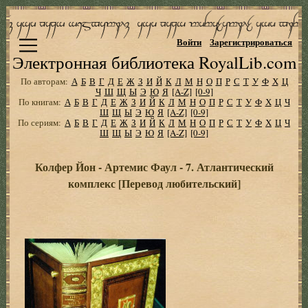
Войти
Зарегистрироваться
Электронная библиотека RoyalLib.com
По авторам:
А
Б
В
Г
Д
Е
Ж
З
И
Й
К
Л
М
Н
О
П
Р
С
Т
У
Ф
Х
Ц
Ч
Ш
Щ
Ы
Э
Ю
Я
[A-Z]
[0-9]
По книгам:
А
Б
В
Г
Д
Е
Ж
З
И
Й
К
Л
М
Н
О
П
Р
С
Т
У
Ф
Х
Ц
Ч
Ш
Щ
Ы
Э
Ю
Я
[A-Z]
[0-9]
По сериям:
А
Б
В
Г
Д
Е
Ж
З
И
Й
К
Л
М
Н
О
П
Р
С
Т
У
Ф
Х
Ц
Ч
Ш
Щ
Ы
Э
Ю
Я
[A-Z]
[0-9]
Колфер Йон - Артемис Фаул - 7. Атлантический
комплекс [Перевод любительский]