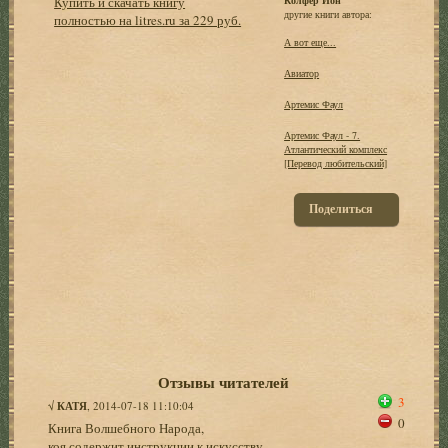
Купить и скачать книгу
другие книги автора:
полностью на litres.ru за 229 руб.
А вот еще...
Авиатор
Артемис Фаул
Артемис Фаул - 7.
Атлантический комплекс
[Перевод любительский]
Поделиться
Отзывы читателей
3
√
КАТЯ
, 2014-07-18 11:10:04
0
Книга Волшебного Народа,
коя содержит инструкции к искусству