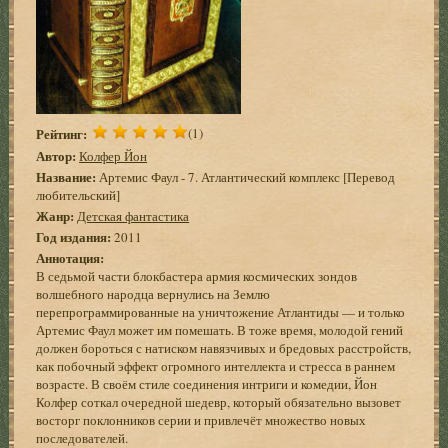
Рейтинг:
(1)
Автор:
Колфер Йон
Название:
Артемис Фаул - 7. Атлантический комплекс [Перевод
любительский]
Жанр:
Детская фантастика
Год издания:
2011
Аннотация:
В седьмой части блокбастера армия космических зондов
волшебного народца вернулись на Землю
перепрограммированные на уничтожение Атлантиды — и только
Артемис Фаул может им помешать. В тоже время, молодой гений
должен бороться с натиском навязчивых и бредовых расстройств,
как побочный эффект огромного интеллекта и стресса в раннем
возрасте. В своём стиле соединения интриги и комедии, Йон
Колфер соткал очередной шедевр, который обязательно вызовет
восторг поклонников серии и привлечёт множество новых
последователей.