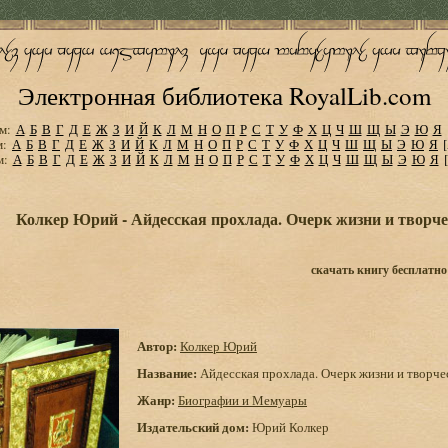
Электронная библиотека RoyalLib.com
м:
А
Б
В
Г
Д
Е
Ж
З
И
Й
К
Л
М
Н
О
П
Р
С
Т
У
Ф
Х
Ц
Ч
Ш
Щ
Ы
Э
Ю
Я
м:
А
Б
В
Г
Д
Е
Ж
З
И
Й
К
Л
М
Н
О
П
Р
С
Т
У
Ф
Х
Ц
Ч
Ш
Щ
Ы
Э
Ю
Я
м:
А
Б
В
Г
Д
Е
Ж
З
И
Й
К
Л
М
Н
О
П
Р
С
Т
У
Ф
Х
Ц
Ч
Ш
Щ
Ы
Э
Ю
Я
Колкер Юрий - Айдесская прохлада. Очерк жизни и творче
скачать книгу бесплатно
Автор:
Колкер Юрий
Название:
Айдесская прохлада. Очерк жизни и творче
Жанр:
Биографии и Мемуары
Издательский дом:
Юрий Колкер