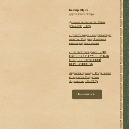
Колкер Юрий
другие книги автора:
Далека в человечестве. Стихи
(1974-1980, 1989)
«Ручается разум и свидетельствует
совесть». Владимир Соловьев
каклитературный критик
«Я на свете всех умней…» (IQ,
ЕВГЕНИКА И ГУМИЛЕВ КАК
ОТЕЦ ПОЛИТИЧЕСКОЙ
КОРРЕКТНОСТИ)
Айдесская прохлада. Очерк жизни
и творчества Владислава
Ходасевича (1886-1939)
Поделиться