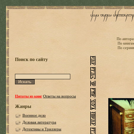
По автора
По книга
По серия
Поиск по сайту
Цитаты из книг
Ответы на вопросы
Жанры
Военное дело
Деловая литература
Детективы и Триллеры