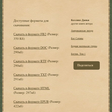
Доступные форматы для
Коллинз Джеки
другие книги автора:
скачивания:
Американская звезда
Скачать в формате FB2
(Размер:
350 Кб)
Бал Сатаны
Бедная маленькая стерва
Скачать в формате DOC
(Размер:
290кб)
Бестия. Том 1
Скачать в формате RTF
(Размер:
Поделиться
290кб)
Скачать в формате TXT
(Размер:
291кб)
Скачать в формате HTML
(Размер: 297кб)
Скачать в формате EPUB
(Размер:
422кб)