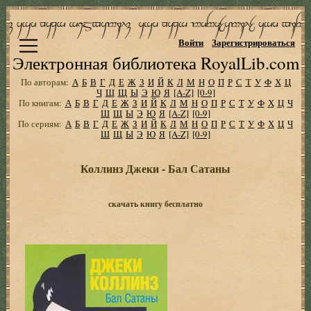
Войти
Зарегистрироваться
Электронная библиотека RoyalLib.com
По авторам:
А
Б
В
Г
Д
Е
Ж
З
И
Й
К
Л
М
Н
О
П
Р
С
Т
У
Ф
Х
Ц
Ч
Ш
Щ
Ы
Э
Ю
Я
[A-Z]
[0-9]
По книгам:
А
Б
В
Г
Д
Е
Ж
З
И
Й
К
Л
М
Н
О
П
Р
С
Т
У
Ф
Х
Ц
Ч
Ш
Щ
Ы
Э
Ю
Я
[A-Z]
[0-9]
По сериям:
А
Б
В
Г
Д
Е
Ж
З
И
Й
К
Л
М
Н
О
П
Р
С
Т
У
Ф
Х
Ц
Ч
Ш
Щ
Ы
Э
Ю
Я
[A-Z]
[0-9]
Коллинз Джеки - Бал Сатаны
скачать книгу бесплатно