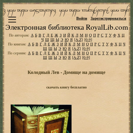
Войти
Зарегистрироваться
Электронная библиотека RoyalLib.com
По авторам:
А
Б
В
Г
Д
Е
Ж
З
И
Й
К
Л
М
Н
О
П
Р
С
Т
У
Ф
Х
Ц
Ч
Ш
Щ
Ы
Э
Ю
Я
[A-Z]
[0-9]
По книгам:
А
Б
В
Г
Д
Е
Ж
З
И
Й
К
Л
М
Н
О
П
Р
С
Т
У
Ф
Х
Ц
Ч
Ш
Щ
Ы
Э
Ю
Я
[A-Z]
[0-9]
По сериям:
А
Б
В
Г
Д
Е
Ж
З
И
Й
К
Л
М
Н
О
П
Р
С
Т
У
Ф
Х
Ц
Ч
Ш
Щ
Ы
Э
Ю
Я
[A-Z]
[0-9]
Колодный Лев - Домище на домище
скачать книгу бесплатно