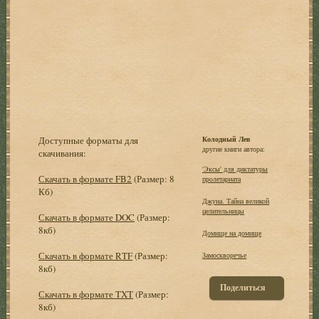
Доступные форматы для
Колодный Лев
другие книги автора:
скачивания:
'Эксы' для диктатуры
Скачать в формате FB2
(Размер: 8
пролетариата
Кб)
Джуна. Тайна великой
целительницы
Скачать в формате DOC
(Размер:
8кб)
Домище на домище
Скачать в формате RTF
(Размер:
Замоскворечье
8кб)
Поделиться
Скачать в формате TXT
(Размер:
8кб)