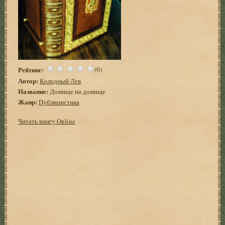
Рейтинг:
(0)
Автор:
Колодный Лев
Название:
Домище на домище
Жанр:
Публицистика
Читать книгу Online