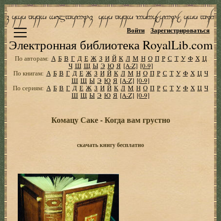
Войти
Зарегистрироваться
Электронная библиотека RoyalLib.com
По авторам:
А
Б
В
Г
Д
Е
Ж
З
И
Й
К
Л
М
Н
О
П
Р
С
Т
У
Ф
Х
Ц
Ч
Ш
Щ
Ы
Э
Ю
Я
[A-Z]
[0-9]
По книгам:
А
Б
В
Г
Д
Е
Ж
З
И
Й
К
Л
М
Н
О
П
Р
С
Т
У
Ф
Х
Ц
Ч
Ш
Щ
Ы
Э
Ю
Я
[A-Z]
[0-9]
По сериям:
А
Б
В
Г
Д
Е
Ж
З
И
Й
К
Л
М
Н
О
П
Р
С
Т
У
Ф
Х
Ц
Ч
Ш
Щ
Ы
Э
Ю
Я
[A-Z]
[0-9]
Комацу Саке - Когда вам грустно
скачать книгу бесплатно