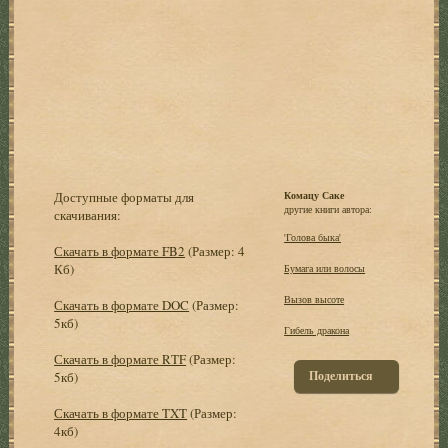
Доступные форматы для
Комацу Саке
другие книги автора:
скачивания:
'Голова быка'
Скачать в формате FB2
(Размер: 4
Кб)
Бумага или волосы
Вызов высоте
Скачать в формате DOC
(Размер:
5кб)
Гибель дракона
Скачать в формате RTF
(Размер:
Поделиться
5кб)
Скачать в формате TXT
(Размер:
4кб)