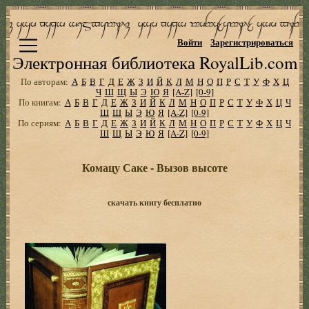
Войти
Зарегистрироваться
Электронная библиотека RoyalLib.com
По авторам:
А
Б
В
Г
Д
Е
Ж
З
И
Й
К
Л
М
Н
О
П
Р
С
Т
У
Ф
Х
Ц
Ч
Ш
Щ
Ы
Э
Ю
Я
[A-Z]
[0-9]
По книгам:
А
Б
В
Г
Д
Е
Ж
З
И
Й
К
Л
М
Н
О
П
Р
С
Т
У
Ф
Х
Ц
Ч
Ш
Щ
Ы
Э
Ю
Я
[A-Z]
[0-9]
По сериям:
А
Б
В
Г
Д
Е
Ж
З
И
Й
К
Л
М
Н
О
П
Р
С
Т
У
Ф
Х
Ц
Ч
Ш
Щ
Ы
Э
Ю
Я
[A-Z]
[0-9]
Комацу Саке - Вызов высоте
скачать книгу бесплатно