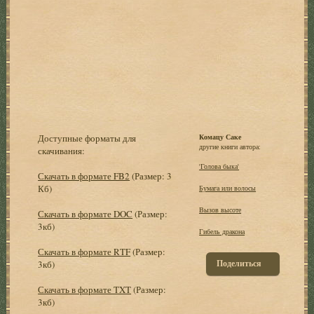
Доступные форматы для
Комацу Саке
другие книги автора:
скачивания:
'Голова быка'
Скачать в формате FB2
(Размер: 3
Кб)
Бумага или волосы
Вызов высоте
Скачать в формате DOC
(Размер:
3кб)
Гибель дракона
Скачать в формате RTF
(Размер:
Поделиться
3кб)
Скачать в формате TXT
(Размер:
3кб)