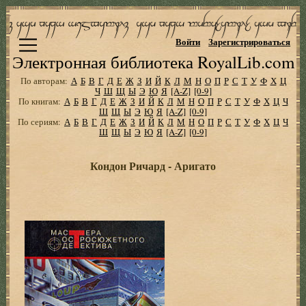
Войти
Зарегистрироваться
Электронная библиотека RoyalLib.com
По авторам:
А
Б
В
Г
Д
Е
Ж
З
И
Й
К
Л
М
Н
О
П
Р
С
Т
У
Ф
Х
Ц
Ч
Ш
Щ
Ы
Э
Ю
Я
[A-Z]
[0-9]
По книгам:
А
Б
В
Г
Д
Е
Ж
З
И
Й
К
Л
М
Н
О
П
Р
С
Т
У
Ф
Х
Ц
Ч
Ш
Щ
Ы
Э
Ю
Я
[A-Z]
[0-9]
По сериям:
А
Б
В
Г
Д
Е
Ж
З
И
Й
К
Л
М
Н
О
П
Р
С
Т
У
Ф
Х
Ц
Ч
Ш
Щ
Ы
Э
Ю
Я
[A-Z]
[0-9]
Кондон Ричард - Аригато