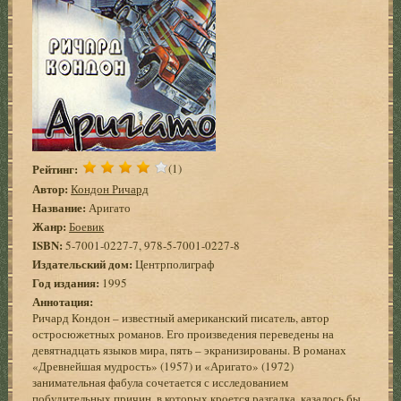
Рейтинг:
(1)
Автор:
Кондон Ричард
Название:
Аригато
Жанр:
Боевик
ISBN:
5-7001-0227-7, 978-5-7001-0227-8
Издательский дом:
Центрполиграф
Год издания:
1995
Аннотация:
Ричард Кондон – известный американский писатель, автор
остросюжетных романов. Его произведения переведены на
девятнадцать языков мира, пять – экранизированы. В романах
«Древнейшая мудрость» (1957) и «Аригато» (1972)
занимательная фабула сочетается с исследованием
побудительных причин, в которых кроется разгадка, казалось бы,