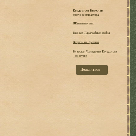
Кондратьев Вячеслав
другие книги автора:
HR-инжиниринг
Великая Парагвайская война
Встречи на Сретенке
Вячеслав Леонидович Кондратьев
- об авторе
Поделиться