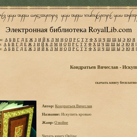
Электронная библиотека RoyalLib.com
м:
А
Б
В
Г
Д
Е
Ж
З
И
Й
К
Л
М
Н
О
П
Р
С
Т
У
Ф
Х
Ц
Ч
Ш
Щ
Ы
Э
Ю
Я
м:
А
Б
В
Г
Д
Е
Ж
З
И
Й
К
Л
М
Н
О
П
Р
С
Т
У
Ф
Х
Ц
Ч
Ш
Щ
Ы
Э
Ю
Я
м:
А
Б
В
Г
Д
Е
Ж
З
И
Й
К
Л
М
Н
О
П
Р
С
Т
У
Ф
Х
Ц
Ч
Ш
Щ
Ы
Э
Ю
Я
Кондратьев Вячеслав - Искуп
скачать книгу бесплатно
Автор:
Кондратьев Вячеслав
Название:
Искупить кровью
Жанр:
О войне
Читать книгу Online