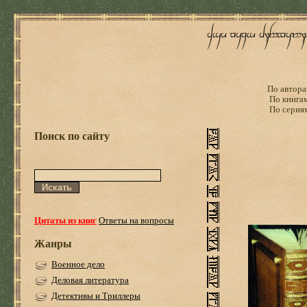
По автора
По книга
По серия
Поиск по сайту
Цитаты из книг
Ответы на вопросы
Жанры
Военное дело
Деловая литература
Детективы и Триллеры