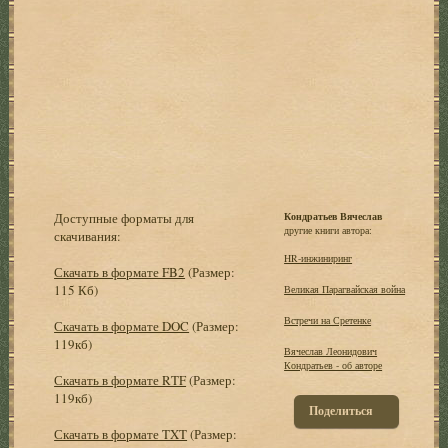
Доступные форматы для
Кондратьев Вячеслав
другие книги автора:
скачивания:
HR-инжиниринг
Скачать в формате FB2
(Размер:
115 Кб)
Великая Парагвайская война
Встречи на Сретенке
Скачать в формате DOC
(Размер:
119кб)
Вячеслав Леонидович
Кондратьев - об авторе
Скачать в формате RTF
(Размер:
119кб)
Поделиться
Скачать в формате TXT
(Размер: