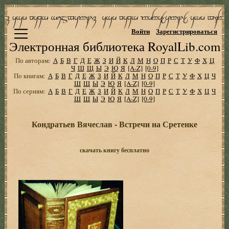
Войти
Зарегистрироваться
Электронная библиотека RoyalLib.com
По авторам:
А
Б
В
Г
Д
Е
Ж
З
И
Й
К
Л
М
Н
О
П
Р
С
Т
У
Ф
Х
Ц
Ч
Ш
Щ
Ы
Э
Ю
Я
[A-Z]
[0-9]
По книгам:
А
Б
В
Г
Д
Е
Ж
З
И
Й
К
Л
М
Н
О
П
Р
С
Т
У
Ф
Х
Ц
Ч
Ш
Щ
Ы
Э
Ю
Я
[A-Z]
[0-9]
По сериям:
А
Б
В
Г
Д
Е
Ж
З
И
Й
К
Л
М
Н
О
П
Р
С
Т
У
Ф
Х
Ц
Ч
Ш
Щ
Ы
Э
Ю
Я
[A-Z]
[0-9]
Кондратьев Вячеслав - Встречи на Сретенке
скачать книгу бесплатно