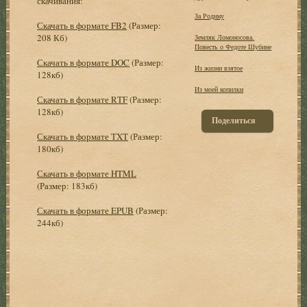
скачивания:
За Родину
Скачать в формате FB2
(Размер:
208 Кб)
Земляк Ломоносова.
Повесть о Федоте Шубине
Скачать в формате DOC
(Размер:
Из жизни взятое
128кб)
Из моей копилки
Скачать в формате RTF
(Размер:
128кб)
Поделиться
Скачать в формате TXT
(Размер:
180кб)
Скачать в формате HTML
(Размер: 183кб)
Скачать в формате EPUB
(Размер:
244кб)