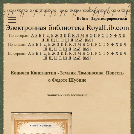
Войти
Зарегистрироваться
Электронная библиотека RoyalLib.com
По авторам:
А
Б
В
Г
Д
Е
Ж
З
И
Й
К
Л
М
Н
О
П
Р
С
Т
У
Ф
Х
Ц
Ч
Ш
Щ
Ы
Э
Ю
Я
[A-Z]
[0-9]
По книгам:
А
Б
В
Г
Д
Е
Ж
З
И
Й
К
Л
М
Н
О
П
Р
С
Т
У
Ф
Х
Ц
Ч
Ш
Щ
Ы
Э
Ю
Я
[A-Z]
[0-9]
По сериям:
А
Б
В
Г
Д
Е
Ж
З
И
Й
К
Л
М
Н
О
П
Р
С
Т
У
Ф
Х
Ц
Ч
Ш
Щ
Ы
Э
Ю
Я
[A-Z]
[0-9]
Коничев Константин - Земляк Ломоносова. Повесть
о Федоте Шубине
скачать книгу бесплатно