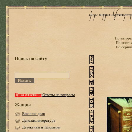
По автора
По книга
По серия
Поиск по сайту
Цитаты из книг
Ответы на вопросы
Жанры
Военное дело
Деловая литература
Детективы и Триллеры