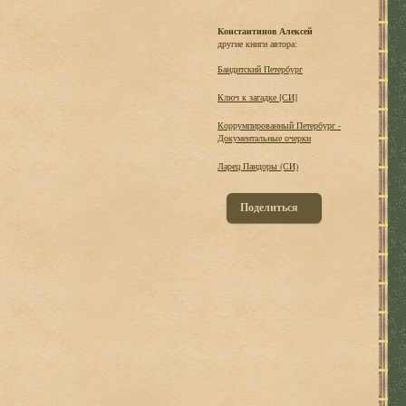
Константинов Алексей
другие книги автора:
Бандитский Петербург
Ключ к загадке [СИ]
Коррумпированный Петербург -
Документальные очерки
Ларец Пандоры (СИ)
Поделиться