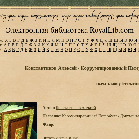
Электронная библиотека RoyalLib.com
м:
А
Б
В
Г
Д
Е
Ж
З
И
Й
К
Л
М
Н
О
П
Р
С
Т
У
Ф
Х
Ц
Ч
Ш
Щ
Ы
Э
Ю
Я
м:
А
Б
В
Г
Д
Е
Ж
З
И
Й
К
Л
М
Н
О
П
Р
С
Т
У
Ф
Х
Ц
Ч
Ш
Щ
Ы
Э
Ю
Я
м:
А
Б
В
Г
Д
Е
Ж
З
И
Й
К
Л
М
Н
О
П
Р
С
Т
У
Ф
Х
Ц
Ч
Ш
Щ
Ы
Э
Ю
Я
Константинов Алексей - Коррумпированный Пете
скачать книгу бесплатно
Автор:
Константинов Алексей
Название:
Коррумпированный Петербург - Документа
Жанр:
Читать книгу Online