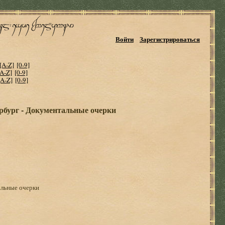
Войти
Зарегистрироваться
[A-Z]
[0-9]
[A-Z]
[0-9]
[A-Z]
[0-9]
рбург - Документальные очерки
льные очерки