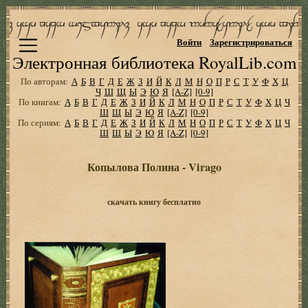
Войти
Зарегистрироваться
Электронная библиотека RoyalLib.com
По авторам:
А
Б
В
Г
Д
Е
Ж
З
И
Й
К
Л
М
Н
О
П
Р
С
Т
У
Ф
Х
Ц
Ч
Ш
Щ
Ы
Э
Ю
Я
[A-Z]
[0-9]
По книгам:
А
Б
В
Г
Д
Е
Ж
З
И
Й
К
Л
М
Н
О
П
Р
С
Т
У
Ф
Х
Ц
Ч
Ш
Щ
Ы
Э
Ю
Я
[A-Z]
[0-9]
По сериям:
А
Б
В
Г
Д
Е
Ж
З
И
Й
К
Л
М
Н
О
П
Р
С
Т
У
Ф
Х
Ц
Ч
Ш
Щ
Ы
Э
Ю
Я
[A-Z]
[0-9]
Копылова Полина - Virago
скачать книгу бесплатно