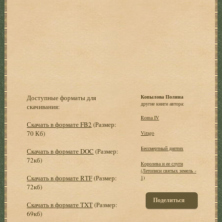
Доступные форматы для
Копылова Полина
другие книги автора:
скачивания:
Roma IV
Скачать в формате FB2
(Размер:
70 Кб)
Virago
Бессмертный диптих
Скачать в формате DOC
(Размер:
72кб)
Королева и ее слуги
(Летописи святых земель -
Скачать в формате RTF
(Размер:
1)
72кб)
Поделиться
Скачать в формате TXT
(Размер:
69кб)