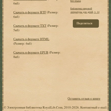
Без языка
6кб)
Библиотека мировой
Скачать в формате RTF
(Размер:
литературы для детей, т. 14
6кб)
Поделиться
Скачать в формате TXT
(Размер:
5кб)
Скачать в формате HTML
(Размер: 6кб)
Скачать в формате EPUB
(Размер:
8кб)
Оставить отзыв о книге
© Электронная библиотека RoyalLib.Com, 2010-2026. Контактный e-mail: