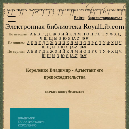
Войти
Зарегистрироваться
Электронная библиотека RoyalLib.com
По авторам:
А
Б
В
Г
Д
Е
Ж
З
И
Й
К
Л
М
Н
О
П
Р
С
Т
У
Ф
Х
Ц
Ч
Ш
Щ
Ы
Э
Ю
Я
[A-Z]
[0-9]
По книгам:
А
Б
В
Г
Д
Е
Ж
З
И
Й
К
Л
М
Н
О
П
Р
С
Т
У
Ф
Х
Ц
Ч
Ш
Щ
Ы
Э
Ю
Я
[A-Z]
[0-9]
По сериям:
А
Б
В
Г
Д
Е
Ж
З
И
Й
К
Л
М
Н
О
П
Р
С
Т
У
Ф
Х
Ц
Ч
Ш
Щ
Ы
Э
Ю
Я
[A-Z]
[0-9]
Короленко Владимир - Адъютант его
превосходительства
скачать книгу бесплатно