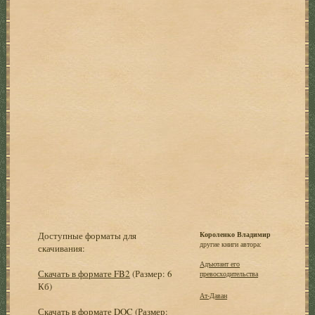
Доступные форматы для
Короленко Владимир
другие книги автора:
скачивания:
Адъютант его
Скачать в формате FB2
(Размер: 6
превосходительства
Кб)
Ат-Даван
Скачать в формате DOC
(Размер: