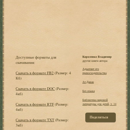
Доступные форматы для
Короленко Владимир
другие книги автора:
скачивания:
Адъютант его
Скачать в формате FB2
(Размер: 4
превосходительства
Кб)
Ат-Даван
Скачать в формате DOC
(Размер:
Без языка
4кб)
Библиотека мировой
Скачать в формате RTF
(Размер:
литературы для детей, т. 14
4кб)
Поделиться
Скачать в формате TXT
(Размер:
3кб)