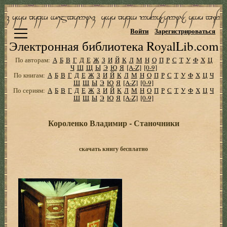
Войти
Зарегистрироваться
Электронная библиотека RoyalLib.com
По авторам:
А
Б
В
Г
Д
Е
Ж
З
И
Й
К
Л
М
Н
О
П
Р
С
Т
У
Ф
Х
Ц
Ч
Ш
Щ
Ы
Э
Ю
Я
[A-Z]
[0-9]
По книгам:
А
Б
В
Г
Д
Е
Ж
З
И
Й
К
Л
М
Н
О
П
Р
С
Т
У
Ф
Х
Ц
Ч
Ш
Щ
Ы
Э
Ю
Я
[A-Z]
[0-9]
По сериям:
А
Б
В
Г
Д
Е
Ж
З
И
Й
К
Л
М
Н
О
П
Р
С
Т
У
Ф
Х
Ц
Ч
Ш
Щ
Ы
Э
Ю
Я
[A-Z]
[0-9]
Короленко Владимир - Станочники
скачать книгу бесплатно