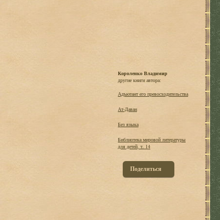
Короленко Владимир
другие книги автора:
Адъютант его превосходительства
Ат-Даван
Без языка
Библиотека мировой литературы
для детей, т. 14
Поделиться