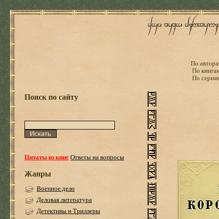
По автора
По книга
По серия
Поиск по сайту
Цитаты из книг
Ответы на вопросы
Жанры
Военное дело
Деловая литература
Детективы и Триллеры