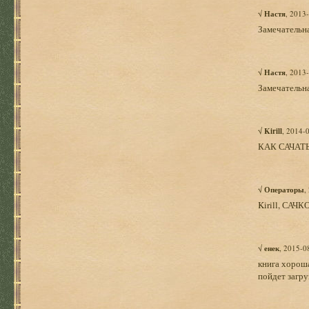
√
Настя
, 2013
Замечательна
√
Настя
, 2013
Замечательна
√
Kirill
, 2014-
КАК САЧАТ
√
Операторы
,
Kirill, САЧК
√
енек
, 2015-0
книга хороша
пойдет загру