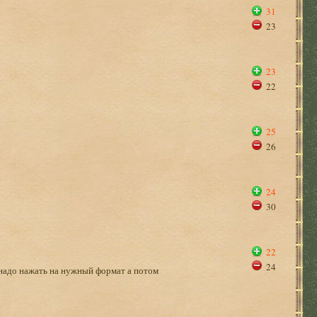
31
23
23
22
25
26
24
30
22
24
и надо нажать на нужный формат а потом