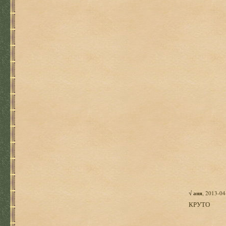
√
аня
, 2013-04
КРУТО