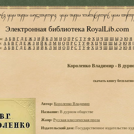
Электронная библиотека RoyalLib.com
м:
А
Б
В
Г
Д
Е
Ж
З
И
Й
К
Л
М
Н
О
П
Р
С
Т
У
Ф
Х
Ц
Ч
Ш
Щ
Ы
Э
Ю
Я
м:
А
Б
В
Г
Д
Е
Ж
З
И
Й
К
Л
М
Н
О
П
Р
С
Т
У
Ф
Х
Ц
Ч
Ш
Щ
Ы
Э
Ю
Я
м:
А
Б
В
Г
Д
Е
Ж
З
И
Й
К
Л
М
Н
О
П
Р
С
Т
У
Ф
Х
Ц
Ч
Ш
Щ
Ы
Э
Ю
Я
Короленко Владимир - В дурн
скачать книгу бесплатно
Автор:
Короленко Владимир
Название:
В дурном обществе
Жанр:
Русская классическая проза
Издательский дом:
Государственное издательство ху