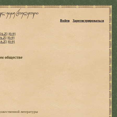
Войти
Зарегистрироваться
[A-Z]
[0-9]
[A-Z]
[0-9]
[A-Z]
[0-9]
ом обществе
дожественной литературы