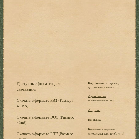
Доступные форматы для
Короленко Владимир
другие книги автора:
скачивания:
Адъютант его
Скачать в формате FB2
(Размер:
превосходительства
41 Кб)
Ат-Даван
Скачать в формате DOC
(Размер:
Без языка
42кб)
Библиотека мировой
Скачать в формате RTF
(Размер:
литературы для детей, т. 14