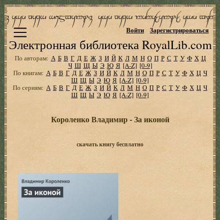
Войти
Зарегистрироваться
Электронная библиотека RoyalLib.com
По авторам:
А
Б
В
Г
Д
Е
Ж
З
И
Й
К
Л
М
Н
О
П
Р
С
Т
У
Ф
Х
Ц
Ч
Ш
Щ
Ы
Э
Ю
Я
[A-Z]
[0-9]
По книгам:
А
Б
В
Г
Д
Е
Ж
З
И
Й
К
Л
М
Н
О
П
Р
С
Т
У
Ф
Х
Ц
Ч
Ш
Щ
Ы
Э
Ю
Я
[A-Z]
[0-9]
По сериям:
А
Б
В
Г
Д
Е
Ж
З
И
Й
К
Л
М
Н
О
П
Р
С
Т
У
Ф
Х
Ц
Ч
Ш
Щ
Ы
Э
Ю
Я
[A-Z]
[0-9]
Короленко Владимир - За иконой
скачать книгу бесплатно