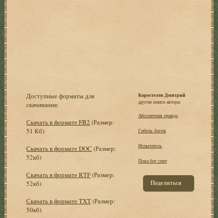
Доступные форматы для
Коростелев Дмитрий
другие книги автора:
скачивания:
Абсолютная правда
Скачать в формате FB2
(Размер:
51 Кб)
Гибель богов
Испытатель
Скачать в формате DOC
(Размер:
52кб)
Пока бог спит
Скачать в формате RTF
(Размер:
Поделиться
52кб)
Скачать в формате TXT
(Размер:
50кб)