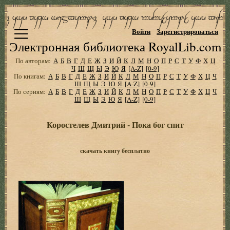
Войти
Зарегистрироваться
Электронная библиотека RoyalLib.com
По авторам:
А
Б
В
Г
Д
Е
Ж
З
И
Й
К
Л
М
Н
О
П
Р
С
Т
У
Ф
Х
Ц
Ч
Ш
Щ
Ы
Э
Ю
Я
[A-Z]
[0-9]
По книгам:
А
Б
В
Г
Д
Е
Ж
З
И
Й
К
Л
М
Н
О
П
Р
С
Т
У
Ф
Х
Ц
Ч
Ш
Щ
Ы
Э
Ю
Я
[A-Z]
[0-9]
По сериям:
А
Б
В
Г
Д
Е
Ж
З
И
Й
К
Л
М
Н
О
П
Р
С
Т
У
Ф
Х
Ц
Ч
Ш
Щ
Ы
Э
Ю
Я
[A-Z]
[0-9]
Коростелев Дмитрий - Пока бог спит
скачать книгу бесплатно