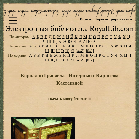
Войти
Зарегистрироваться
Электронная библиотека RoyalLib.com
По авторам:
А
Б
В
Г
Д
Е
Ж
З
И
Й
К
Л
М
Н
О
П
Р
С
Т
У
Ф
Х
Ц
Ч
Ш
Щ
Ы
Э
Ю
Я
[A-Z]
[0-9]
По книгам:
А
Б
В
Г
Д
Е
Ж
З
И
Й
К
Л
М
Н
О
П
Р
С
Т
У
Ф
Х
Ц
Ч
Ш
Щ
Ы
Э
Ю
Я
[A-Z]
[0-9]
По сериям:
А
Б
В
Г
Д
Е
Ж
З
И
Й
К
Л
М
Н
О
П
Р
С
Т
У
Ф
Х
Ц
Ч
Ш
Щ
Ы
Э
Ю
Я
[A-Z]
[0-9]
Корвалан Грасиела - Интервью с Карлосом
Кастанедой
скачать книгу бесплатно