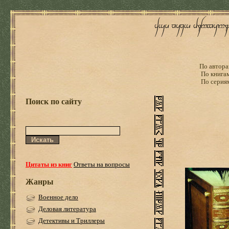
По автора
По книга
По серия
Поиск по сайту
Цитаты из книг
Ответы на вопросы
Жанры
Военное дело
Деловая литература
Детективы и Триллеры