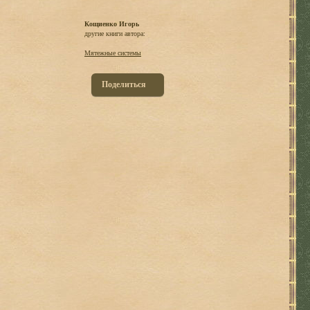
Кощиенко Игорь
другие книги автора:
Мятежные системы
Поделиться