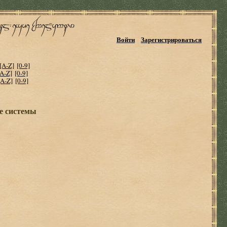
Войти
Зарегистрироваться
[A-Z]
[0-9]
[A-Z]
[0-9]
[A-Z]
[0-9]
е системы