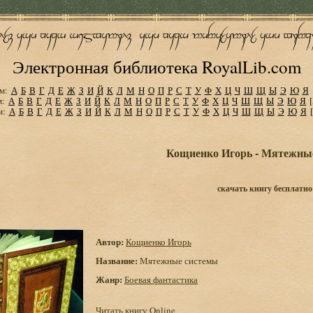
Электронная библиотека RoyalLib.com
м:
А
Б
В
Г
Д
Е
Ж
З
И
Й
К
Л
М
Н
О
П
Р
С
Т
У
Ф
Х
Ц
Ч
Ш
Щ
Ы
Э
Ю
Я
м:
А
Б
В
Г
Д
Е
Ж
З
И
Й
К
Л
М
Н
О
П
Р
С
Т
У
Ф
Х
Ц
Ч
Ш
Щ
Ы
Э
Ю
Я
м:
А
Б
В
Г
Д
Е
Ж
З
И
Й
К
Л
М
Н
О
П
Р
С
Т
У
Ф
Х
Ц
Ч
Ш
Щ
Ы
Э
Ю
Я
Кощиенко Игорь - Мятежны
скачать книгу бесплатно
Автор:
Кощиенко Игорь
Название:
Мятежные системы
Жанр:
Боевая фантастика
Читать книгу Online