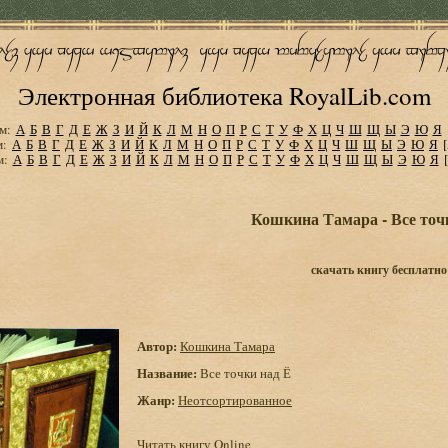
Электронная библиотека RoyalLib.com
м:
А
Б
В
Г
Д
Е
Ж
З
И
Й
К
Л
М
Н
О
П
Р
С
Т
У
Ф
Х
Ц
Ч
Ш
Щ
Ы
Э
Ю
Я
м:
А
Б
В
Г
Д
Е
Ж
З
И
Й
К
Л
М
Н
О
П
Р
С
Т
У
Ф
Х
Ц
Ч
Ш
Щ
Ы
Э
Ю
Я
м:
А
Б
В
Г
Д
Е
Ж
З
И
Й
К
Л
М
Н
О
П
Р
С
Т
У
Ф
Х
Ц
Ч
Ш
Щ
Ы
Э
Ю
Я
Кошкина Тамара - Все точ
скачать книгу бесплатно
Автор:
Кошкина Тамара
Название:
Все точки над Ё
Жанр:
Неотсортированное
Читать книгу Online