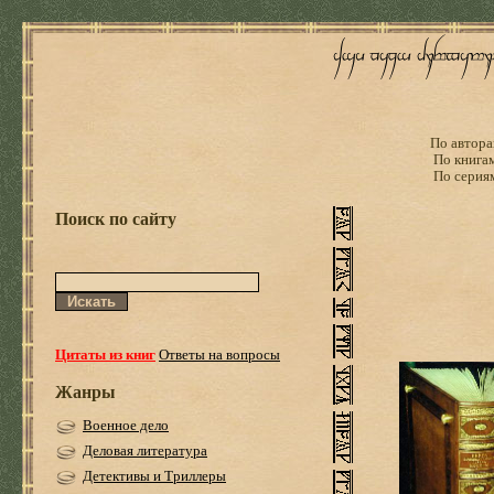
По автора
По книга
По серия
Поиск по сайту
Цитаты из книг
Ответы на вопросы
Жанры
Военное дело
Деловая литература
Детективы и Триллеры