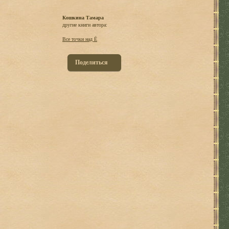
Кошкина Тамара
другие книги автора:
Все точки над Ё
Поделиться