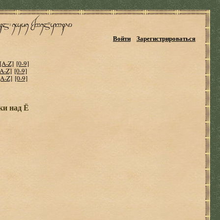
Войти
Зарегистрироваться
[A-Z]
[0-9]
[A-Z]
[0-9]
[A-Z]
[0-9]
ки над Ё