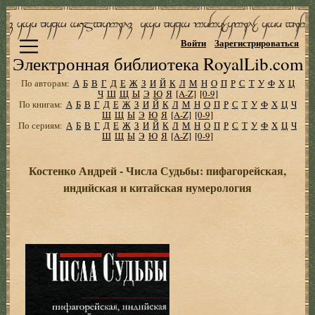
Войти
Зарегистрироваться
Электронная библиотека RoyalLib.com
По авторам:
А
Б
В
Г
Д
Е
Ж
З
И
Й
К
Л
М
Н
О
П
Р
С
Т
У
Ф
Х
Ц
Ч
Ш
Щ
Ы
Э
Ю
Я
[A-Z]
[0-9]
По книгам:
А
Б
В
Г
Д
Е
Ж
З
И
Й
К
Л
М
Н
О
П
Р
С
Т
У
Ф
Х
Ц
Ч
Ш
Щ
Ы
Э
Ю
Я
[A-Z]
[0-9]
По сериям:
А
Б
В
Г
Д
Е
Ж
З
И
Й
К
Л
М
Н
О
П
Р
С
Т
У
Ф
Х
Ц
Ч
Ш
Щ
Ы
Э
Ю
Я
[A-Z]
[0-9]
Костенко Андрей - Числа Судьбы: пифагорейская,
индийская и китайская нумерология