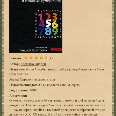
Рейтинг:
(4)
Автор:
Костенко Андрей
Название:
Числа Судьбы: пифагорейская, индийская и китайская
нумерология
Жанр:
Справочная литература
Издательский дом:
ООО Издательство «София»
Год издания:
2008
Аннотация:
О чем могут рассказать буквы вашего имени и цифры вашей даты
рождения? О вашей судьбе! — утверждают знатоки нумерологии
— науки, зародившейся в глубокой древности и обретшей второе
дыхание в XIX–XX веках. В этой книге вы найдете переводы