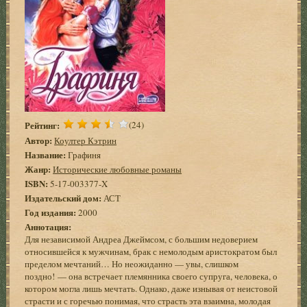
Рейтинг:
(24)
Автор:
Коултер Кэтрин
Название:
Графиня
Жанр:
Исторические любовные романы
ISBN:
5-17-003377-X
Издательский дом:
АСТ
Год издания:
2000
Аннотация:
Для независимой Андреа Джеймсом, с большим недоверием
относившейся к мужчинам, брак с немолодым аристократом был
пределом мечтаний… Но неожиданно — увы, слишком
поздно! — она встречает племянника своего супруга, человека, о
котором могла лишь мечтать. Однако, даже изнывая от неистовой
страсти и с горечью понимая, что страсть эта взаимна, молодая