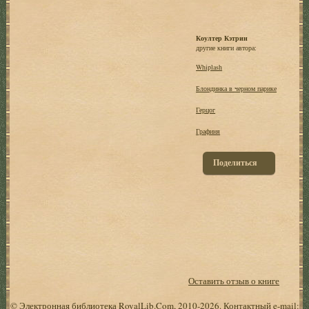
Коултер Кэтрин
другие книги автора:
Whiplash
Блондинка в черном парике
Герцог
Графиня
Поделиться
Оставить отзыв о книге
© Электронная библиотека RoyalLib.Com, 2010-2026. Контактный e-mail: