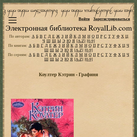
Войти
Зарегистрироваться
Электронная библиотека RoyalLib.com
По авторам:
А
Б
В
Г
Д
Е
Ж
З
И
Й
К
Л
М
Н
О
П
Р
С
Т
У
Ф
Х
Ц
Ч
Ш
Щ
Ы
Э
Ю
Я
[A-Z]
[0-9]
По книгам:
А
Б
В
Г
Д
Е
Ж
З
И
Й
К
Л
М
Н
О
П
Р
С
Т
У
Ф
Х
Ц
Ч
Ш
Щ
Ы
Э
Ю
Я
[A-Z]
[0-9]
По сериям:
А
Б
В
Г
Д
Е
Ж
З
И
Й
К
Л
М
Н
О
П
Р
С
Т
У
Ф
Х
Ц
Ч
Ш
Щ
Ы
Э
Ю
Я
[A-Z]
[0-9]
Коултер Кэтрин - Графиня