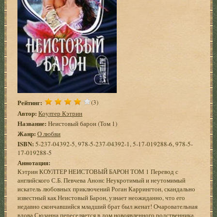
Рейтинг:
(3)
Автор:
Коултер Кэтрин
Название:
Неистовый барон (Том 1)
Жанр:
О любви
ISBN:
5-237-04392-5, 978-5-237-04392-1, 5-17-019288-6, 978-5-
17-019288-5
Аннотация:
Кэтрин КОУЛТЕР НЕИСТОВЫЙ БАРОН ТОМ 1 Перевод с
английского С.Б. Певчева Анонс Неукротимый и неутомимый
искатель любовных приключений Роган Каррингтон, скандально
известный как Неистовый Барон, узнает неожиданно, что его
недавно скончавшийся младший брат был женат! Очаровательная
вдова Сюзанна переселяется в дом новоявленного родственника,