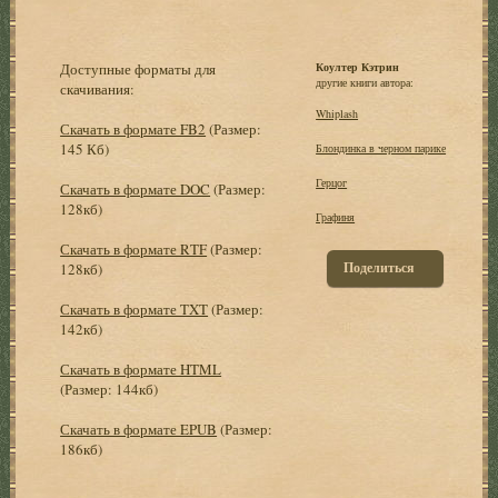
Доступные форматы для
Коултер Кэтрин
другие книги автора:
скачивания:
Whiplash
Скачать в формате FB2
(Размер:
145 Кб)
Блондинка в черном парике
Герцог
Скачать в формате DOC
(Размер:
128кб)
Графиня
Скачать в формате RTF
(Размер:
Поделиться
128кб)
Скачать в формате TXT
(Размер:
142кб)
Скачать в формате HTML
(Размер: 144кб)
Скачать в формате EPUB
(Размер:
186кб)