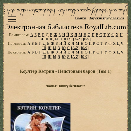
Войти
Зарегистрироваться
Электронная библиотека RoyalLib.com
По авторам:
А
Б
В
Г
Д
Е
Ж
З
И
Й
К
Л
М
Н
О
П
Р
С
Т
У
Ф
Х
Ц
Ч
Ш
Щ
Ы
Э
Ю
Я
[A-Z]
[0-9]
По книгам:
А
Б
В
Г
Д
Е
Ж
З
И
Й
К
Л
М
Н
О
П
Р
С
Т
У
Ф
Х
Ц
Ч
Ш
Щ
Ы
Э
Ю
Я
[A-Z]
[0-9]
По сериям:
А
Б
В
Г
Д
Е
Ж
З
И
Й
К
Л
М
Н
О
П
Р
С
Т
У
Ф
Х
Ц
Ч
Ш
Щ
Ы
Э
Ю
Я
[A-Z]
[0-9]
Коултер Кэтрин - Неистовый барон (Том 1)
скачать книгу бесплатно