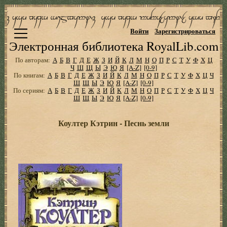
Войти
Зарегистрироваться
Электронная библиотека RoyalLib.com
По авторам:
А
Б
В
Г
Д
Е
Ж
З
И
Й
К
Л
М
Н
О
П
Р
С
Т
У
Ф
Х
Ц
Ч
Ш
Щ
Ы
Э
Ю
Я
[A-Z]
[0-9]
По книгам:
А
Б
В
Г
Д
Е
Ж
З
И
Й
К
Л
М
Н
О
П
Р
С
Т
У
Ф
Х
Ц
Ч
Ш
Щ
Ы
Э
Ю
Я
[A-Z]
[0-9]
По сериям:
А
Б
В
Г
Д
Е
Ж
З
И
Й
К
Л
М
Н
О
П
Р
С
Т
У
Ф
Х
Ц
Ч
Ш
Щ
Ы
Э
Ю
Я
[A-Z]
[0-9]
Коултер Кэтрин - Песнь земли