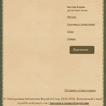
Коултер Кэтрин
другие книги автора:
Whiplash
Блондинка в черном парике
Герцог
Графиня
Поделиться
Оставить отзыв о книге
© Электронная библиотека RoyalLib.Com, 2010-2026. Контактный e-mail:
royallib.ru@gmail.com
|
Авторам и правообладателям