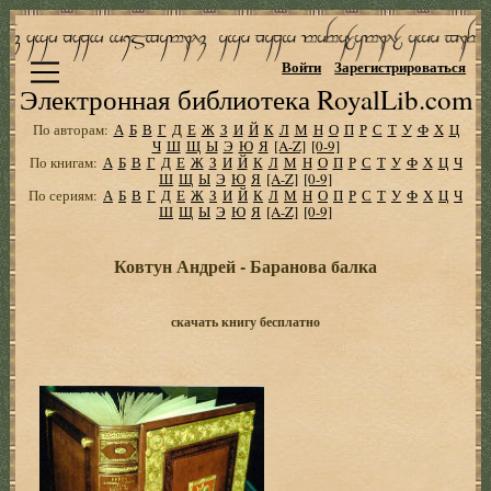
Войти
Зарегистрироваться
Электронная библиотека RoyalLib.com
По авторам:
А
Б
В
Г
Д
Е
Ж
З
И
Й
К
Л
М
Н
О
П
Р
С
Т
У
Ф
Х
Ц
Ч
Ш
Щ
Ы
Э
Ю
Я
[A-Z]
[0-9]
По книгам:
А
Б
В
Г
Д
Е
Ж
З
И
Й
К
Л
М
Н
О
П
Р
С
Т
У
Ф
Х
Ц
Ч
Ш
Щ
Ы
Э
Ю
Я
[A-Z]
[0-9]
По сериям:
А
Б
В
Г
Д
Е
Ж
З
И
Й
К
Л
М
Н
О
П
Р
С
Т
У
Ф
Х
Ц
Ч
Ш
Щ
Ы
Э
Ю
Я
[A-Z]
[0-9]
Ковтун Андрей - Баранова балка
скачать книгу бесплатно