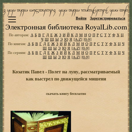
Войти
Зарегистрироваться
Электронная библиотека RoyalLib.com
По авторам:
А
Б
В
Г
Д
Е
Ж
З
И
Й
К
Л
М
Н
О
П
Р
С
Т
У
Ф
Х
Ц
Ч
Ш
Щ
Ы
Э
Ю
Я
[A-Z]
[0-9]
По книгам:
А
Б
В
Г
Д
Е
Ж
З
И
Й
К
Л
М
Н
О
П
Р
С
Т
У
Ф
Х
Ц
Ч
Ш
Щ
Ы
Э
Ю
Я
[A-Z]
[0-9]
По сериям:
А
Б
В
Г
Д
Е
Ж
З
И
Й
К
Л
М
Н
О
П
Р
С
Т
У
Ф
Х
Ц
Ч
Ш
Щ
Ы
Э
Ю
Я
[A-Z]
[0-9]
Козатик Павел - Полет на луну, рассматриваемый
как выстрел по движущейся мишени
скачать книгу бесплатно