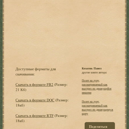
Доступные форматы для
Козатик Павел
другие книги автора:
скачивания:
Полет на луну,
Скачать в формате FB2
(Размер:
рассматриваемый как
выстрел по движущейся
21 Кб)
мишени
Скачать в формате DOC
(Размер:
Полет на луну,
18кб)
рассматриваемый как
выстрел по движущемуся
щиту
Скачать в формате RTF
(Размер:
18кб)
Поделиться